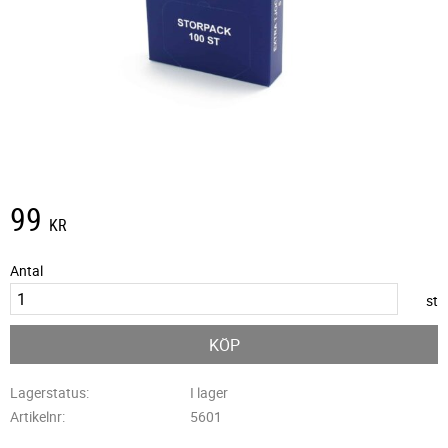
99
KR
Antal
st
KÖP
Lagerstatus
I lager
Artikelnr
5601