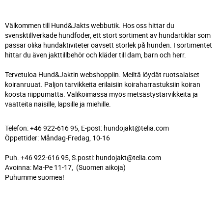
Välkommen till Hund&Jakts webbutik. Hos oss hittar du
svensktillverkade hundfoder, ett stort sortiment av hundartiklar som
passar olika hundaktiviteter oavsett storlek på hunden. I sortimentet
hittar du även jakttillbehör och kläder till dam, barn och herr.
Tervetuloa Hund&Jaktin webshoppiin. Meiltä löydät ruotsalaiset
koiranruuat. Paljon tarvikkeita erilaisiin koiraharrastuksiin koiran
koosta riippumatta. Valikoimassa myös metsästystarvikkeita ja
vaatteita naisille, lapsille ja miehille.
Telefon: +46 922-616 95, E-post: hundojakt@telia.com
Öppettider: Måndag-Fredag, 10-16
Puh. +46 922-616 95, S.posti: hundojakt@telia.com
Avoinna: Ma-Pe 11-17, (Suomen aikoja)
Puhumme suomea!