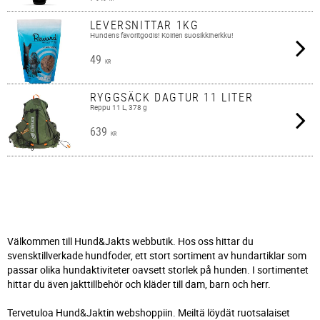
LEVERSNITTAR 1KG
Hundens favoritgodis! Koirien suosikkiherkku!
49
KR
RYGGSÄCK DAGTUR 11 LITER
Reppu 11 L, 378 g
639
KR
Välkommen till Hund&Jakts webbutik. Hos oss hittar du
svensktillverkade hundfoder, ett stort sortiment av hundartiklar som
passar olika hundaktiviteter oavsett storlek på hunden. I sortimentet
hittar du även jakttillbehör och kläder till dam, barn och herr.
Tervetuloa Hund&Jaktin webshoppiin. Meiltä löydät ruotsalaiset