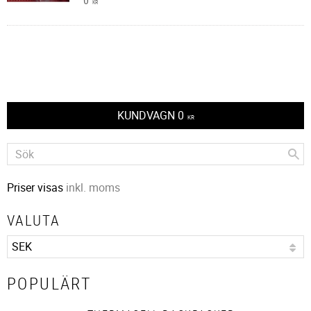
0
KR
KUNDVAGN
0
KR
Priser visas
inkl. moms
VALUTA
POPULÄRT