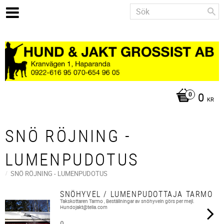
0
KR
SNÖ RÖJNING -
LUMENPUDOTUS
SNÖ RÖJNING - LUMENPUDOTUS
SNÖHYVEL / LUMENPUDOTTAJA TARMO
Takskottaren Tarmo , Beställningar av snöhyveln görs per mejl.
Hundojakt@telia.com