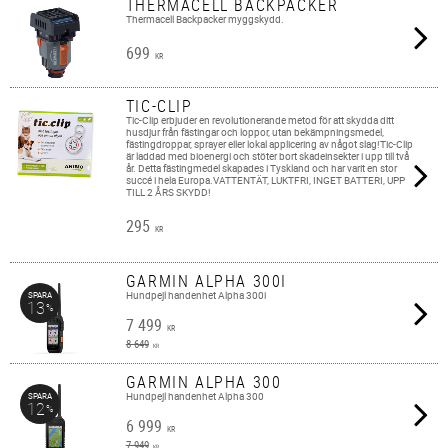
THERMACELL BACKPACKER
Thermacell Backpacker myggskydd.
699
KR
TIC-CLIP
Tic-Clip erbjuder en revolutionerande metod för att skydda ditt
husdjur från fästingar och loppor, utan bekämpningsmedel,
fästingdroppar, sprayer eller lokal applicering av något slag!Tic-Clip
är laddad med bioenergi och stöter bort skadeinsekter i upp till två
år. Detta fästingmedel skapades i Tyskland och har varit en stor
succé i hela Europa.VATTENTÄT, LUKTFRI, INGET BATTERI, UPP
TILL 2 ÅRS SKYDD!
295
KR
GARMIN ALPHA 300I
Hundpejl handenhet Alpha 300i
SPARA
13
%
7 499
KR
8 649
KR
GARMIN ALPHA 300
Hundpejl handenhet Alpha 300
SPARA
12
%
6 999
KR
7 949
KR