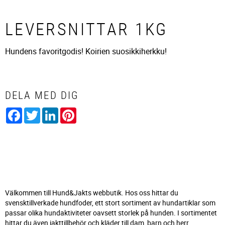
LEVERSNITTAR 1KG
Hundens favoritgodis! Koirien suosikkiherkku!
DELA MED DIG
Facebook
Twitter
LinkedIn
Pinterest
Välkommen till Hund&Jakts webbutik. Hos oss hittar du
svensktillverkade hundfoder, ett stort sortiment av hundartiklar som
passar olika hundaktiviteter oavsett storlek på hunden. I sortimentet
hittar du även jakttillbehör och kläder till dam, barn och herr.