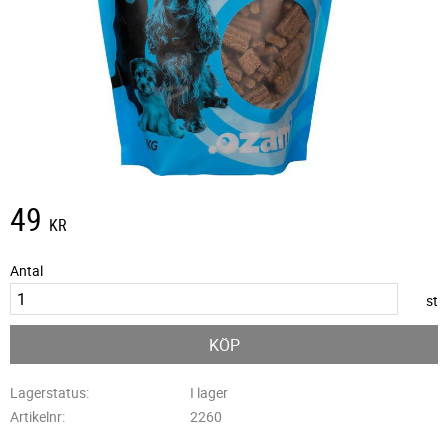
49
KR
Antal
st
KÖP
Lagerstatus
I lager
Artikelnr
2260