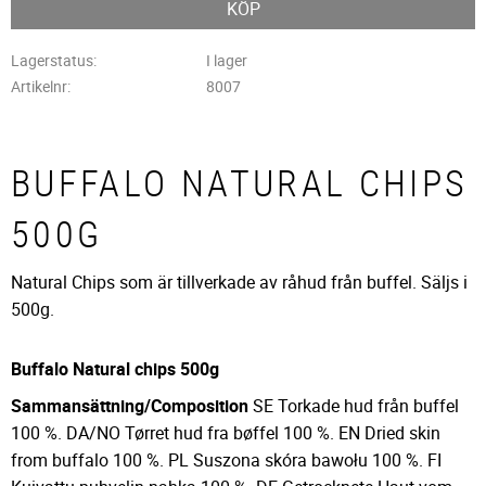
KÖP
Lagerstatus
I lager
Artikelnr
8007
BUFFALO NATURAL CHIPS
500G
Natural Chips som är tillverkade av råhud från buffel. Säljs i
500g.
Buffalo Natural chips 500g
Sammansättning/Composition
SE Torkade hud från buffel
100 %. DA/NO Tørret hud fra bøffel 100 %. EN Dried skin
from buffalo 100 %. PL Suszona skóra bawołu 100 %. FI