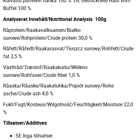
Kuivattu puhvelin nahka 100 %. DE Getrocknete Haut vom
Büffel 100 %.
Analyserat Innehåll/Nutritional Analysis
100g
Råprotein/Raakavalkuainen/Białko
surowe/Rohprotein/Crude protein 30,0 %
Råfett/Råfedt/Raakarasvat/Tłuszcz surowy/Rohfett/Crude
fat 2,5 %
Växttråd/Træstof/Raakakuitu/Włókno
surowe/Rohfaser/Crude fiber 1,0 %
Råaska/Råaske/Raakatuhka/Popiół surowy/Rohe
asche/Crude ash 4,0 %
Fukt/Fugt/Kosteus/Wilgotność/Feuchtigkeit/Moisture 22,0
%
Tillsatser/Additives
SE Inga tillsatser.