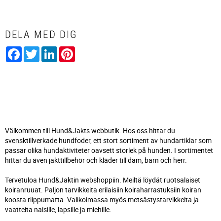
DELA MED DIG
Facebook
Twitter
LinkedIn
Pinterest
Välkommen till Hund&Jakts webbutik. Hos oss hittar du
svensktillverkade hundfoder, ett stort sortiment av hundartiklar som
passar olika hundaktiviteter oavsett storlek på hunden. I sortimentet
hittar du även jakttillbehör och kläder till dam, barn och herr.
Tervetuloa Hund&Jaktin webshoppiin. Meiltä löydät ruotsalaiset
koiranruuat. Paljon tarvikkeita erilaisiin koiraharrastuksiin koiran
koosta riippumatta. Valikoimassa myös metsästystarvikkeita ja
vaatteita naisille, lapsille ja miehille.