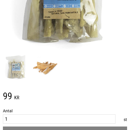
99
KR
Antal
st