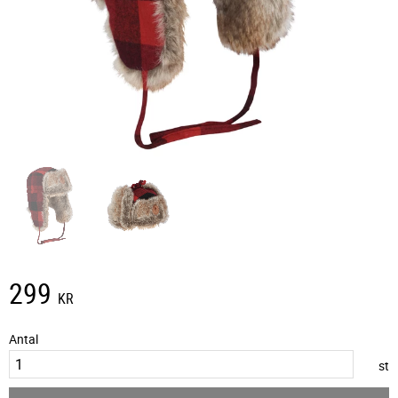
299
KR
Antal
st