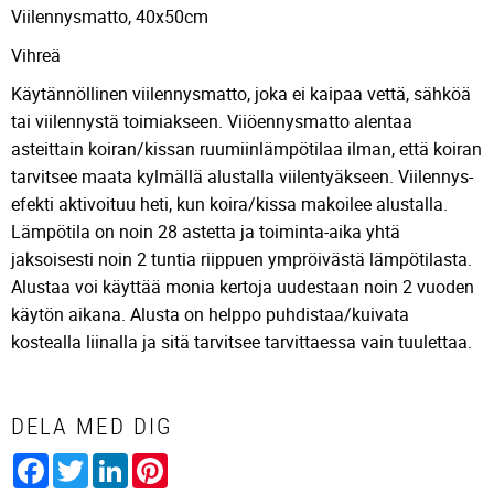
Viilennysmatto, 40x50cm
Vihreä
Käytännöllinen viilennysmatto, joka ei kaipaa vettä, sähköä
tai viilennystä toimiakseen. Viiöennysmatto alentaa
asteittain koiran/kissan ruumiinlämpötilaa ilman, että koiran
tarvitsee maata kylmällä alustalla viilentyäkseen. Viilennys-
efekti aktivoituu heti, kun koira/kissa makoilee alustalla.
Lämpötila on noin 28 astetta ja toiminta-aika yhtä
jaksoisesti noin 2 tuntia riippuen ympröivästä lämpötilasta.
Alustaa voi käyttää monia kertoja uudestaan noin 2 vuoden
käytön aikana. Alusta on helppo puhdistaa/kuivata
kostealla liinalla ja sitä tarvitsee tarvittaessa vain tuulettaa.
DELA MED DIG
Facebook
Twitter
LinkedIn
Pinterest