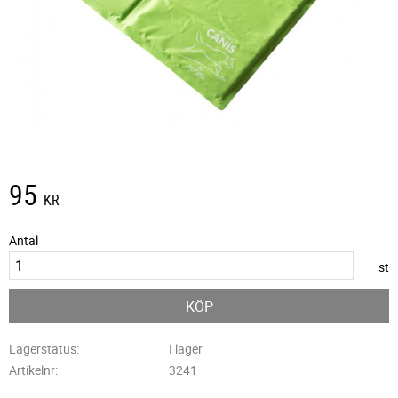
95
KR
Antal
st
KÖP
Lagerstatus
I lager
Artikelnr
3241