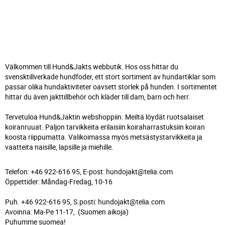
Välkommen till Hund&Jakts webbutik. Hos oss hittar du
svensktillverkade hundfoder, ett stort sortiment av hundartiklar som
passar olika hundaktiviteter oavsett storlek på hunden. I sortimentet
hittar du även jakttillbehör och kläder till dam, barn och herr.
Tervetuloa Hund&Jaktin webshoppiin. Meiltä löydät ruotsalaiset
koiranruuat. Paljon tarvikkeita erilaisiin koiraharrastuksiin koiran
koosta riippumatta. Valikoimassa myös metsästystarvikkeita ja
vaatteita naisille, lapsille ja miehille.
Telefon: +46 922-616 95, E-post: hundojakt@telia.com
Öppettider: Måndag-Fredag, 10-16
Puh. +46 922-616 95, S.posti: hundojakt@telia.com
Avoinna: Ma-Pe 11-17, (Suomen aikoja)
Puhumme suomea!