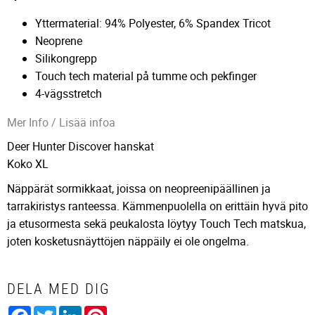
Yttermaterial: 94% Polyester, 6% Spandex Tricot
Neoprene
Silikongrepp
Touch tech material på tumme och pekfinger
4-vägsstretch
Mer Info / Lisää infoa
Deer Hunter Discover hanskat
Koko XL
Näppärät sormikkaat, joissa on neopreenipäällinen ja
tarrakiristys ranteessa. Kämmenpuolella on erittäin hyvä pito
ja etusormesta sekä peukalosta löytyy Touch Tech matskua,
joten kosketusnäyttöjen näppäily ei ole ongelma.
DELA MED DIG
Facebook
Twitter
LinkedIn
Pinterest