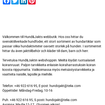
Välkommen till Hund&Jakts webbutik. Hos oss hittar du
svensktillverkade hundfoder, ett stort sortiment av hundartiklar som
passar olika hundaktiviteter oavsett storlek på hunden. I sortimentet
hittar du även jakttillbehör och kläder till dam, barn och herr.
Tervetuloa Hund&Jaktin webshoppiin. Meiltä löydät ruotsalaiset
koiranruuat. Paljon tarvikkeita erilaisiin koiraharrastuksiin koiran
koosta riippumatta. Valikoimassa myös metsästystarvikkeita ja
vaatteita naisille, lapsille ja miehille.
Telefon: +46 922-616 95, E-post: hundojakt@telia.com
Öppettider: Måndag-Fredag, 10-16
Puh. +46 922-616 95, S.posti: hundojakt@telia.com
Avoinna: Ma-Pe 11-17, (Suomen aikoja)