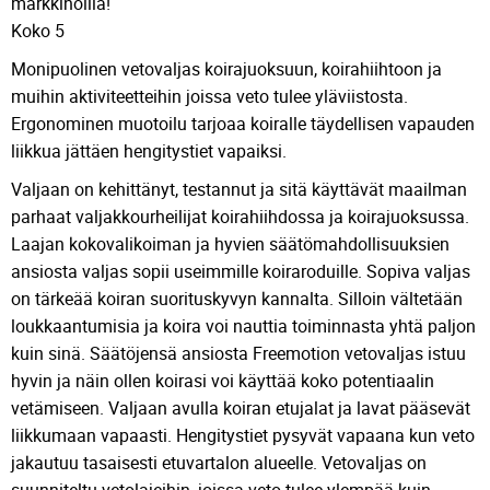
markkinoilla!
Koko 5
Monipuolinen vetovaljas koirajuoksuun, koirahiihtoon ja
muihin aktiviteetteihin joissa veto tulee yläviistosta.
Ergonominen muotoilu tarjoaa koiralle täydellisen vapauden
liikkua jättäen hengitystiet vapaiksi.
Valjaan on kehittänyt, testannut ja sitä käyttävät maailman
parhaat valjakkourheilijat koirahiihdossa ja koirajuoksussa.
Laajan kokovalikoiman ja hyvien säätömahdollisuuksien
ansiosta valjas sopii useimmille koiraroduille. Sopiva valjas
on tärkeää koiran suorituskyvyn kannalta. Silloin vältetään
loukkaantumisia ja koira voi nauttia toiminnasta yhtä paljon
kuin sinä. Säätöjensä ansiosta Freemotion vetovaljas istuu
hyvin ja näin ollen koirasi voi käyttää koko potentiaalin
vetämiseen. Valjaan avulla koiran etujalat ja lavat pääsevät
liikkumaan vapaasti. Hengitystiet pysyvät vapaana kun veto
jakautuu tasaisesti etuvartalon alueelle. Vetovaljas on
suunniteltu vetolajeihin, joissa veto tulee ylempää kuin