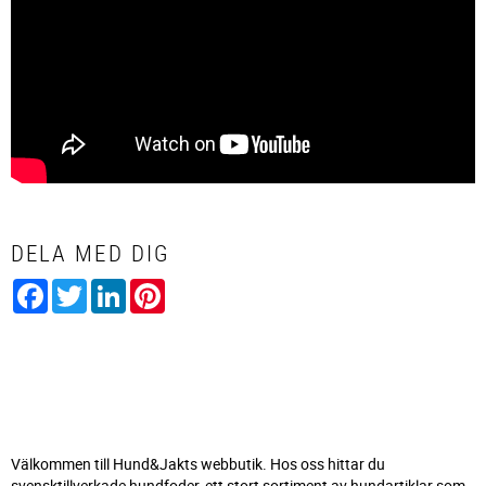
DELA MED DIG
Facebook
Twitter
LinkedIn
Pinterest
Välkommen till Hund&Jakts webbutik. Hos oss hittar du
svensktillverkade hundfoder, ett stort sortiment av hundartiklar som