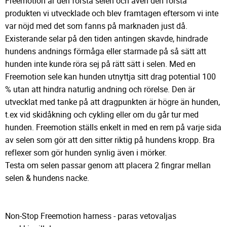
Freemotion är den första selen och även den första
produkten vi utvecklade och blev framtagen eftersom vi inte
var nöjd med det som fanns på marknaden just då.
Existerande selar på den tiden antingen skavde, hindrade
hundens andnings förmåga eller starmade på så sätt att
hunden inte kunde röra sej på rätt sätt i selen. Med en
Freemotion sele kan hunden utnyttja sitt drag potential 100
% utan att hindra naturlig andning och rörelse. Den är
utvecklat med tanke på att dragpunkten är högre än hunden,
t.ex vid skidåkning och cykling eller om du går tur med
hunden. Freemotion ställs enkelt in med en rem på varje sida
av selen som gör att den sitter riktig på hundens kropp. Bra
reflexer som gör hunden synlig även i mörker.
Testa om selen passar genom att placera 2 fingrar mellan
selen & hundens nacke.
Non-Stop Freemotion harness - paras vetovaljas