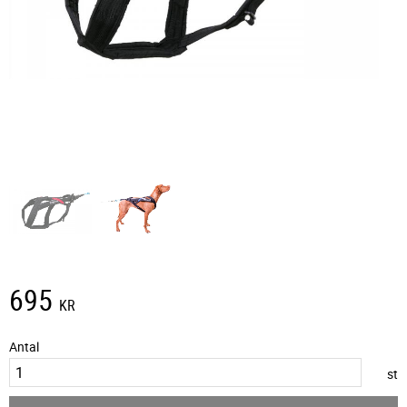
695
KR
Antal
st