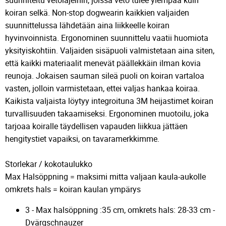
koiran selkä. Non-stop dogwearin kaikkien valjaiden
suunnittelussa lähdetään aina liikkeelle koiran
hyvinvoinnista. Ergonominen suunnittelu vaatii huomiota
yksityiskohtiin. Valjaiden sisäpuoli valmistetaan aina siten,
että kaikki materiaalit menevät päällekkäin ilman kovia
reunoja. Jokaisen sauman sileä puoli on koiran vartaloa
vasten, jolloin varmistetaan, ettei valjas hankaa koiraa.
Kaikista valjaista löytyy integroituna 3M heijastimet koiran
turvallisuuden takaamiseksi. Ergonominen muotoilu, joka
tarjoaa koiralle täydellisen vapauden liikkua jättäen
hengitystiet vapaiksi, on tavaramerkkimme.
Storlekar / kokotaulukko
Max Halsöppning = maksimi mitta valjaan kaula-aukolle
omkrets hals = koiran kaulan ympärys
3 - Max halsöppning :35 cm, omkrets hals: 28-33 cm -
Dvärgschnauzer