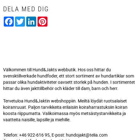
DELA MED DIG
Facebook
Twitter
LinkedIn
Pinterest
Välkommen till Hund&Jakts webbutik. Hos oss hittar du
svensktillverkade hundfoder, ett stort sortiment av hundartiklar som
passar olika hundaktiviteter oavsett storlek på hunden. I sortimentet
hittar du även jakttillbehör och kläder till dam, barn och herr.
Tervetuloa Hund&Jaktin webshoppiin. Meiltä löydät ruotsalaiset
koiranruuat. Paljon tarvikkeita erilaisiin koiraharrastuksiin koiran
koosta riippumatta. Valikoimassa myös metsästystarvikkeita ja
vaatteita naisille, lapsille ja miehille.
Telefon: +46 922-616 95, E-post: hundojakt@telia.com