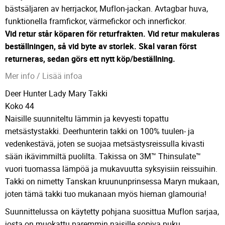
bästsäljaren av herrjackor, Muflon-jackan. Avtagbar huva,
funktionella framfickor, värmefickor och innerfickor.
Vid retur står köparen för returfrakten. Vid retur makuleras
beställningen, så vid byte av storlek. Skal varan först
returneras, sedan görs ett nytt köp/beställning.
Mer info / Lisää infoa
Deer Hunter Lady Mary Takki
Koko 44
Naisille suunniteltu lämmin ja kevyesti topattu
metsästystakki. Deerhunterin takki on 100% tuulen- ja
vedenkestävä, joten se suojaa metsästysreissulla kivasti
sään ikävimmiltä puolilta. Takissa on 3M™ Thinsulate™
vuori tuomassa lämpöä ja mukavuutta syksyisiin reissuihin.
Takki on nimetty Tanskan kruununprinsessa Maryn mukaan,
joten tämä takki tuo mukanaan myös hieman glamouria!
Suunnittelussa on käytetty pohjana suosittua Muflon sarjaa,
josta on muokattu paremmin naisille sopiva puku.