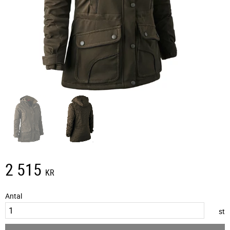
2 515
KR
Antal
st