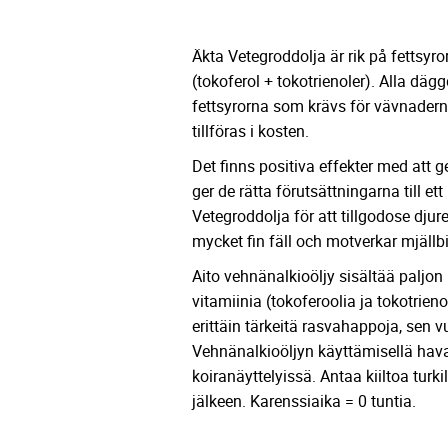
Äkta Vetegroddolja är rik på fettsyro
(tokoferol + tokotrienoler). Alla dägg
fettsyrorna som krävs för vävnadern
tillföras i kosten.
Det finns positiva effekter med att
ger de rätta förutsättningarna till e
Vetegroddolja för att tillgodose djure
mycket fin fäll och motverkar mjällbi
Aito vehnänalkioöljy sisältää paljon 
vitamiinia (tokoferoolia ja tokotrieno
erittäin tärkeitä rasvahappoja, sen vu
Vehnänalkioöljyn käyttämisellä havai
koiranäyttelyissä. Antaa kiiltoa turki
jälkeen. Karenssiaika = 0 tuntia.