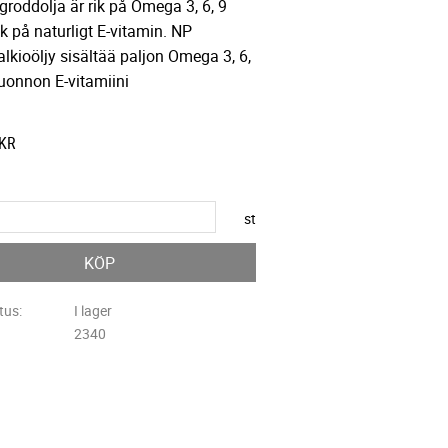
roddolja är rik på Omega 3, 6, 9
ik på naturligt E-vitamin. NP
lkioöljy sisältää paljon Omega 3, 6,
luonnon E-vitamiini
KR
st
KÖP
tus
I lager
2340