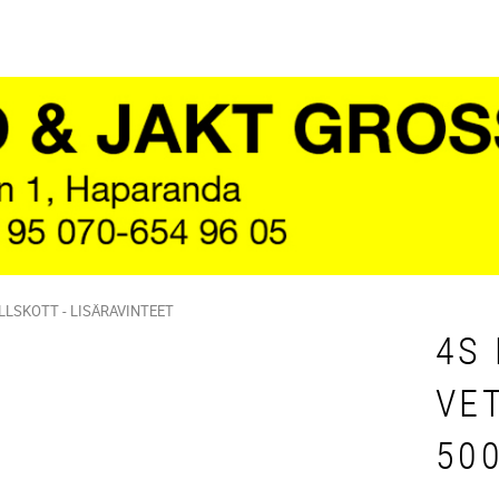
LLSKOTT - LISÄRAVINTEET
4S
VE
50