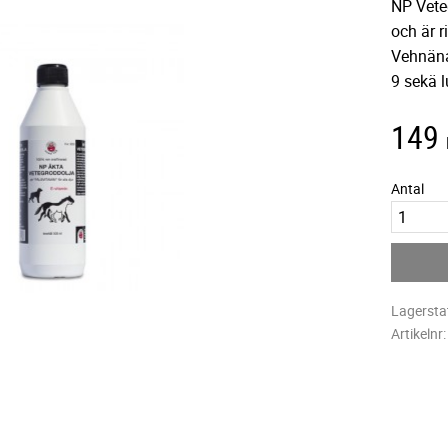
NP Veteg
och är r
Vehnäna
9 sekä 
149
Antal
Lagersta
Artikelnr