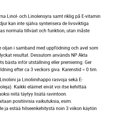
rna Linol- och Linolensyra samt riklig på E-vitamin
djur kan inte själva synterisera de livsviktiga
as normala tillväxt och funktion, utan måste
 ge oljan i samband med uppfödning och avel som
tt lyckat resultat. Dessutom används NP Äkta
ts bästa inför utställning eller premiering. Ger
ldning efter ca 3 veckors giva. Karenstid = 0 tim.
Linoliini ja Linoliinihappo rasvoja sekä E-
oleja). Kaikki eläimet eivät voi itse kehittää
oksi niitä täytyy lisätä ravintoon.
taan positiivisia vaikutuksia, esim.
lle ja estää hilseenkehitystä noin 3 viikon käytön