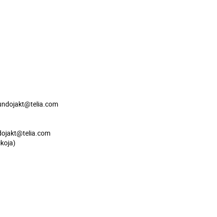
hundojakt@telia.com
ndojakt@telia.com
koja)