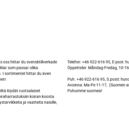
 oss hittar du svensktillverkade
Telefon: +46 922-616 95, E-post: 
iklar som passar olika
Öppettider: Måndag-Fredag, 10-16
. I sortimentet hittar du även
herr.
Puh. +46 922-616 95, S.posti: hu
Avoinna: Ma-Pe 11-17, (Suomen ai
tä löydät ruotsalaiset
Puhumme suomea!
koiraharrastuksiin koiran koosta
arvikkeita ja vaatteita naisille,