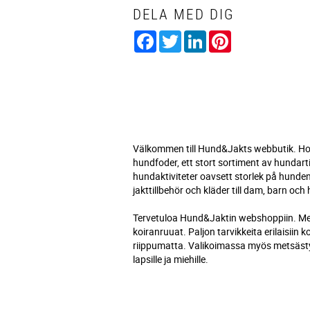
DELA MED DIG
Facebook
Twitter
LinkedIn
Pinterest
Välkommen till Hund&Jakts webbutik. Hos
hundfoder, ett stort sortiment av hundart
hundaktiviteter oavsett storlek på hunden
jakttillbehör och kläder till dam, barn och 
Tervetuloa Hund&Jaktin webshoppiin. Meil
koiranruuat. Paljon tarvikkeita erilaisiin 
riippumatta. Valikoimassa myös metsästyst
lapsille ja miehille.