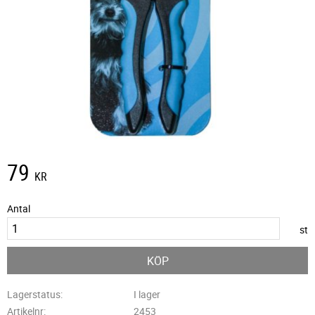
79
KR
Antal
st
KÖP
Lagerstatus
I lager
Artikelnr
2453