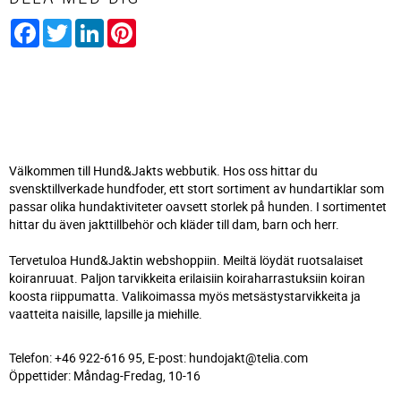
Facebook
Twitter
LinkedIn
Pinterest
Välkommen till Hund&Jakts webbutik. Hos oss hittar du
svensktillverkade hundfoder, ett stort sortiment av hundartiklar som
passar olika hundaktiviteter oavsett storlek på hunden. I sortimentet
hittar du även jakttillbehör och kläder till dam, barn och herr.
Tervetuloa Hund&Jaktin webshoppiin. Meiltä löydät ruotsalaiset
koiranruuat. Paljon tarvikkeita erilaisiin koiraharrastuksiin koiran
koosta riippumatta. Valikoimassa myös metsästystarvikkeita ja
vaatteita naisille, lapsille ja miehille.
Telefon: +46 922-616 95, E-post: hundojakt@telia.com
Öppettider: Måndag-Fredag, 10-16