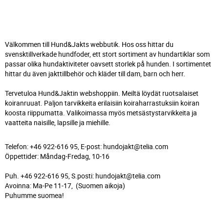
Välkommen till Hund&Jakts webbutik. Hos oss hittar du
svensktillverkade hundfoder, ett stort sortiment av hundartiklar som
passar olika hundaktiviteter oavsett storlek på hunden. I sortimentet
hittar du även jakttillbehör och kläder till dam, barn och herr.
Tervetuloa Hund&Jaktin webshoppiin. Meiltä löydät ruotsalaiset
koiranruuat. Paljon tarvikkeita erilaisiin koiraharrastuksiin koiran
koosta riippumatta. Valikoimassa myös metsästystarvikkeita ja
vaatteita naisille, lapsille ja miehille.
Telefon: +46 922-616 95, E-post: hundojakt@telia.com
Öppettider: Måndag-Fredag, 10-16
Puh. +46 922-616 95, S.posti: hundojakt@telia.com
Avoinna: Ma-Pe 11-17, (Suomen aikoja)
Puhumme suomea!