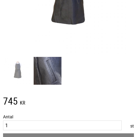
745
KR
Antal
st