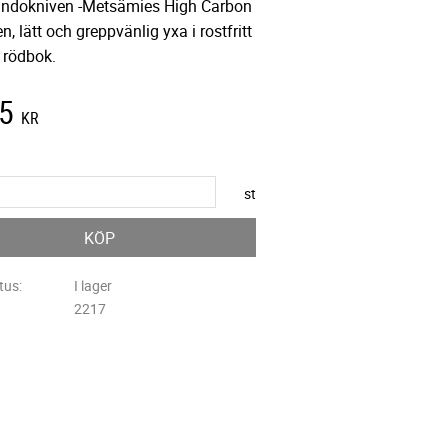
ndokniven -Metsämies High Carbon
en, lätt och greppvänlig yxa i rostfritt
 rödbok.
5
KR
st
KÖP
tus
I lager
2217