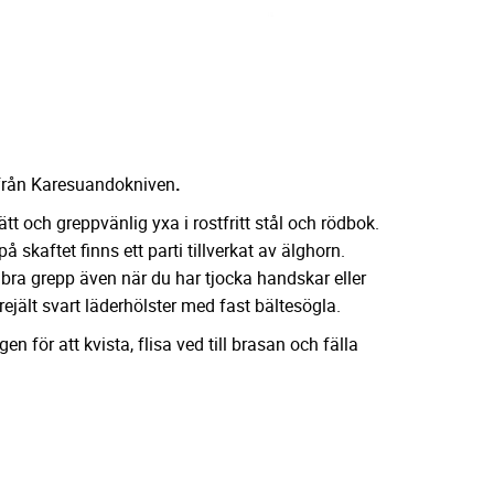
från Karesuandokniven
.
tt och greppvänlig yxa i rostfritt stål och rödbok.
å skaftet finns ett parti tillverkat av älghorn.
tt bra grepp även när du har tjocka handskar eller
rejält svart läderhölster med fast bältesögla.
n för att kvista, flisa ved till brasan och fälla