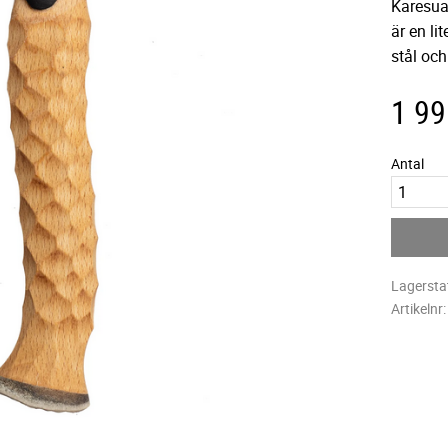
Karesua
är en lit
stål och
1 99
Antal
Lagersta
Artikelnr