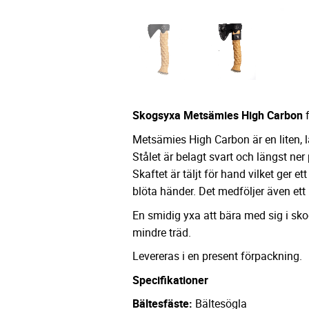
Skogsyxa Metsämies High Carbon
Metsämies High Carbon är en liten, lä
Stålet är belagt svart och längst ner p
Skaftet är täljt för hand vilket ger e
blöta händer. Det medföljer även ett 
En smidig yxa att bära med sig i skoge
mindre träd.
Levereras i en present förpackning.
Specifikationer
Bältesfäste:
Bältesögla