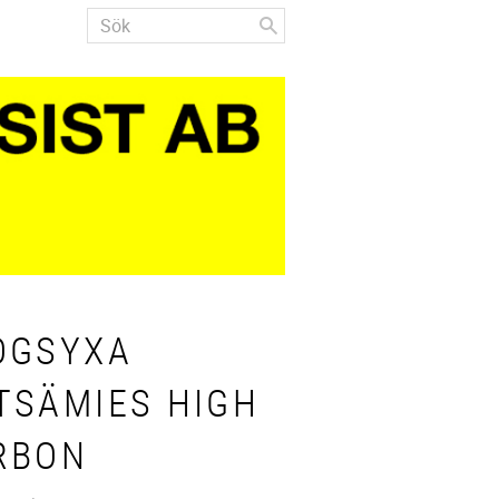
OGSYXA
TSÄMIES HIGH
RBON