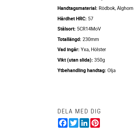
Handtagsmaterial:
Rödbok, Älghorn
Hårdhet HRC:
57
Stålsort:
5CR14MoV
Totallängd:
230mm
Vad ingår:
Yxa, Hölster
Vikt (utan slida):
350g
Ytbehandling handtag:
Olja
DELA MED DIG
Facebook
Twitter
LinkedIn
Pinterest