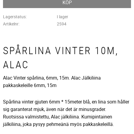
KÖP
Lagerstatus
I lager
Artikelnr
2594
SPÅRLINA VINTER 10M,
ALAC
Alac Vinter spårlina, 6mm, 15m. Alac Jälkiliina
pakkaskeleille 6mm, 15m
Spårlina vinter gjuten 6mm * 15meter blå, en lina som håller
sig garanterat mjuk, även när det är minusgrader.
Ruotsissa valmistettu, Alac jälkiliina. Kumipintainen
jälkiliina, joka pysyy pehmeänä myös pakkaskeleillä.