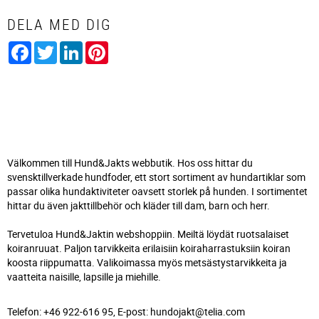
DELA MED DIG
Facebook
Twitter
LinkedIn
Pinterest
Välkommen till Hund&Jakts webbutik. Hos oss hittar du
svensktillverkade hundfoder, ett stort sortiment av hundartiklar som
passar olika hundaktiviteter oavsett storlek på hunden. I sortimentet
hittar du även jakttillbehör och kläder till dam, barn och herr.
Tervetuloa Hund&Jaktin webshoppiin. Meiltä löydät ruotsalaiset
koiranruuat. Paljon tarvikkeita erilaisiin koiraharrastuksiin koiran
koosta riippumatta. Valikoimassa myös metsästystarvikkeita ja
vaatteita naisille, lapsille ja miehille.
Telefon: +46 922-616 95, E-post: hundojakt@telia.com