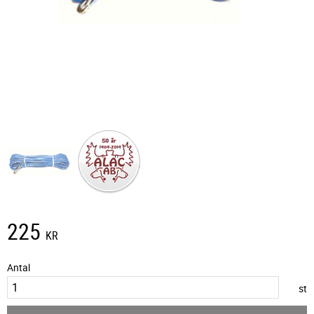
225
KR
Antal
st