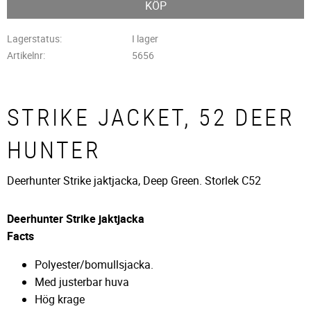
KÖP
Lagerstatus
I lager
Artikelnr
5656
STRIKE JACKET, 52 DEER
HUNTER
Deerhunter Strike jaktjacka, Deep Green. Storlek C52
Deerhunter Strike jaktjacka
Facts
Polyester/bomullsjacka.
Med justerbar huva
Hög krage