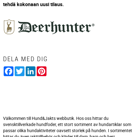
tehdä kokonaan uusi tilaus.
DELA MED DIG
Facebook
Twitter
LinkedIn
Pinterest
Välkommen till Hund&Jakts webbutik. Hos oss hittar du
svensktillverkade hundfoder, ett stort sortiment av hundartiklar som
passar olika hundaktiviteter oavsett storlek på hunden. I sortimentet
hittar du även jakttillbehör och kläder till dam, barn och herr.