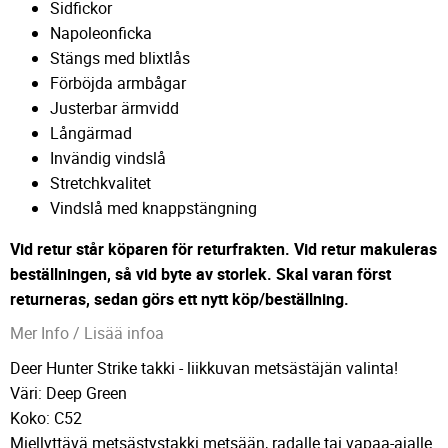
Sidfickor
Napoleonficka
Stängs med blixtlås
Förböjda armbågar
Justerbar ärmvidd
Långärmad
Invändig vindslå
Stretchkvalitet
Vindslå med knappstängning
Vid retur står köparen för returfrakten. Vid retur makuleras
beställningen, så vid byte av storlek. Skal varan först
returneras, sedan görs ett nytt köp/beställning.
Mer Info / Lisää infoa
Deer Hunter Strike takki - liikkuvan metsästäjän valinta!
Väri: Deep Green
Koko: C52
Miellyttävä metsästystakki metsään, radalle tai vapaa-ajalle.