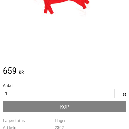
659
KR
Antal
st
KÖP
Lagerstatus
I lager
Artikelnr
2302