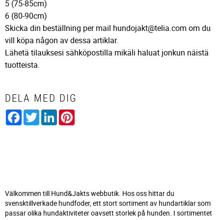
5 (75-85cm)
6 (80-90cm)
Skicka din beställning per mail hundojakt@telia.com om du
vill köpa någon av dessa artiklar.
Lähetä tilauksesi sähköpostilla mikäli haluat jonkun näistä
tuotteista.
DELA MED DIG
Facebook
Twitter
LinkedIn
Pinterest
Välkommen till Hund&Jakts webbutik. Hos oss hittar du
svensktillverkade hundfoder, ett stort sortiment av hundartiklar som
passar olika hundaktiviteter oavsett storlek på hunden. I sortimentet