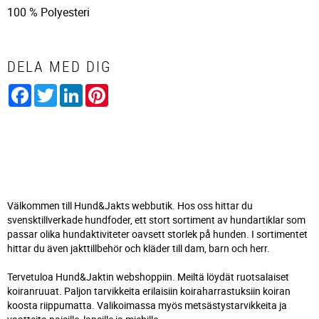
100 %
Polyesteri
DELA MED DIG
Facebook
Twitter
LinkedIn
Pinterest
Välkommen till Hund&Jakts webbutik. Hos oss hittar du
svensktillverkade hundfoder, ett stort sortiment av hundartiklar som
passar olika hundaktiviteter oavsett storlek på hunden. I sortimentet
hittar du även jakttillbehör och kläder till dam, barn och herr.
Tervetuloa Hund&Jaktin webshoppiin. Meiltä löydät ruotsalaiset
koiranruuat. Paljon tarvikkeita erilaisiin koiraharrastuksiin koiran
koosta riippumatta. Valikoimassa myös metsästystarvikkeita ja