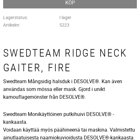
KÖP
Lagerstatus
I lager
Artikelnr
5223
SWEDTEAM RIDGE NECK
GAITER, FIRE
Swedteam Mångsidig halsduk i DESOLVE®. Kan även
användas som mössa eller mask. Gjord i unikt
kamouflagemönster från DESOLVE®.
Swedteam Monikäyttöinen putkihuivi DESOLVE® -
kankaasta.
Voidaan käyttää myös päähineenä tai maskina. Valmistettu
ainutlaatuisesta naamiokuvioidusta DESOLVE®-kankaasta.