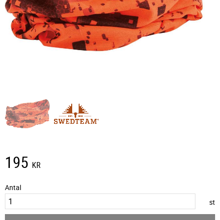
195
KR
Antal
st