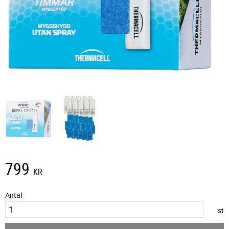
799
KR
Antal
st