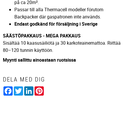
på ca 20m².
Passar till alla Thermacell modeller förutom
Backpacker där gaspatronen inte används.
Endast godkänd för försäljning i Sverige
SÄÄSTÖPAKKAUS - MEGA PAKKAUS
Sisältää 10 kaasusäiliötä ja 30 karkoteainemattoa. Riittää
80–120 tunnin käyttöön.
Myynti sallittu ainoastaan ruotsissa
DELA MED DIG
Facebook
Twitter
LinkedIn
Pinterest