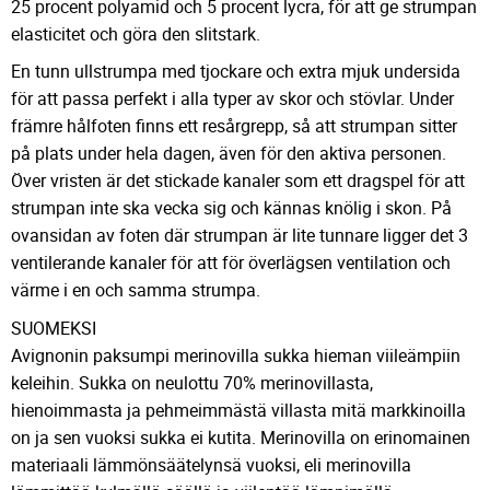
25 procent polyamid och 5 procent lycra, för att ge strumpan
elasticitet och göra den slitstark.
En tunn ullstrumpa med tjockare och extra mjuk undersida
för att passa perfekt i alla typer av skor och stövlar. Under
främre hålfoten finns ett resårgrepp, så att strumpan sitter
på plats under hela dagen, även för den aktiva personen.
Över vristen är det stickade kanaler som ett dragspel för att
strumpan inte ska vecka sig och kännas knölig i skon. På
ovansidan av foten där strumpan är lite tunnare ligger det 3
ventilerande kanaler för att för överlägsen ventilation och
värme i en och samma strumpa.
SUOMEKSI
Avignonin paksumpi merinovilla sukka hieman viileämpiin
keleihin. Sukka on neulottu 70% merinovillasta,
hienoimmasta ja pehmeimmästä villasta mitä markkinoilla
on ja sen vuoksi sukka ei kutita. Merinovilla on erinomainen
materiaali lämmönsäätelynsä vuoksi, eli merinovilla