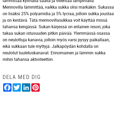
lämmittää kylmällä säällä ja viilentää lämpimällä.
Merinovilla lämmittää, vaikka sukka olisi märkäkin. Sukassa
on lisäksi 25% polyamidia ja 5% lycraa, jolloin sukka joustaa
ja on kestävä. Tätä merinovillasukkaa voit käyttää missä
tahansa kengässä. Sukan kärjessä on erilainen resori, joka
takaa sukan istuvuuden pitkin päivää. Ylemmässä osassa
on neulottuja kanavia, jolloin myös varsi pysyy paikallaan,
eikä sukkaan tule myttyjä. Jalkapöydän kohdalla on
neulotut tuuletuskanavat. Erinomainen ja lämmin sukka
mihin tahansa aktiviteettiin.
DELA MED DIG
Facebook
Twitter
LinkedIn
Pinterest