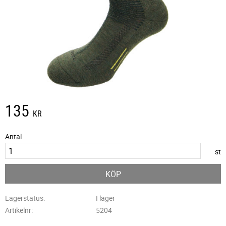
135
KR
Antal
st
KÖP
Lagerstatus
I lager
Artikelnr
5204