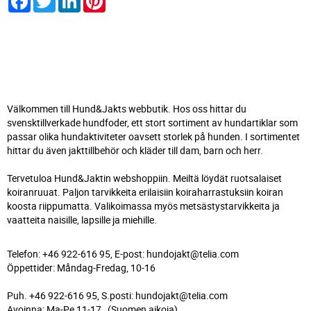
Välkommen till Hund&Jakts webbutik. Hos oss hittar du
svensktillverkade hundfoder, ett stort sortiment av hundartiklar som
passar olika hundaktiviteter oavsett storlek på hunden. I sortimentet
hittar du även jakttillbehör och kläder till dam, barn och herr.
Tervetuloa Hund&Jaktin webshoppiin. Meiltä löydät ruotsalaiset
koiranruuat. Paljon tarvikkeita erilaisiin koiraharrastuksiin koiran
koosta riippumatta. Valikoimassa myös metsästystarvikkeita ja
vaatteita naisille, lapsille ja miehille.
Telefon: +46 922-616 95, E-post: hundojakt@telia.com
Öppettider: Måndag-Fredag, 10-16
Puh. +46 922-616 95, S.posti: hundojakt@telia.com
Avoinna: Ma-Pe 11-17, (Suomen aikoja)