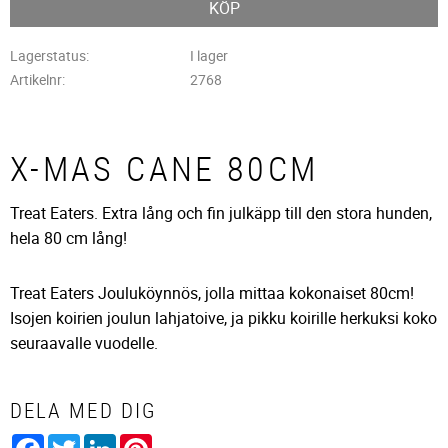
KÖP
Lagerstatus
I lager
Artikelnr
2768
X-MAS CANE 80CM
Treat Eaters. Extra lång och fin julkäpp till den stora hunden,
hela 80 cm lång!
Treat Eaters Jouluköynnös, jolla mittaa kokonaiset 80cm!
Isojen koirien joulun lahjatoive, ja pikku koirille herkuksi koko
seuraavalle vuodelle.
DELA MED DIG
Facebook
Twitter
LinkedIn
Pinterest