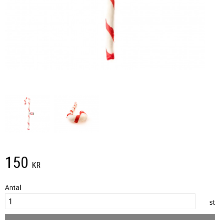
150
KR
Antal
st