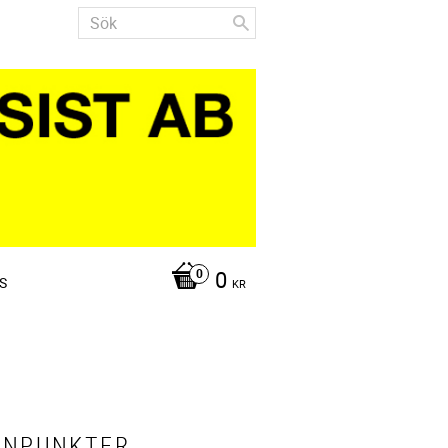
0
S
KR
YNPUNKTER