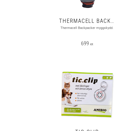
THERMACELL BACKPACKER
Thermacell Backpacker myggskydd.
699
KR