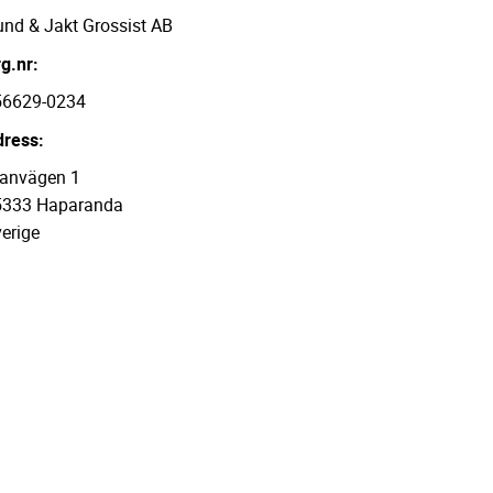
nd & Jakt Grossist AB
g.nr:
56629-0234
ress:
ranvägen 1
5333 Haparanda
erige