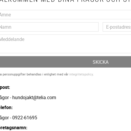
SKICKA
a personuppgifter behandlas i enlighet med vår
integritetspolicy
.
post:
ågor - hundojakt@telia.com
lefon:
ågor - 0922-61695
öretagsnamn: