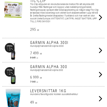
TIC-CLIP
Tic-Clip erbjuder en revolutionerande metod för att skydda ditt
husdjur från fästingar och loppor, utan bekämpningsmedel,
fästingdroppar, sprayer eller lokal applicering av något slag!Tic-Clip
är laddad med bioenergi och stöter bort skadeinsekter i upp till två
år. Detta fästingmedel skapades i Tyskland och har varit en stor
succé i hela Europa.VATTENTÄT, LUKTFRI, INGET BATTERI, UPP
TILL 2 ÅRS SKYDD!
295
KR
GARMIN ALPHA 300I
Hundpejl handenhet Alpha 300i
SPARA
13
%
7 499
KR
8 649
KR
GARMIN ALPHA 300
Hundpejl handenhet Alpha 300
SPARA
12
%
6 999
KR
7 949
KR
LEVERSNITTAR 1KG
Hundens favoritgodis! Koirien suosikkiherkku!
49
KR