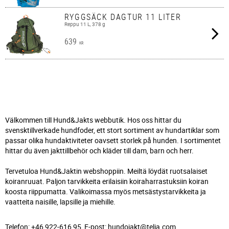
RYGGSÄCK DAGTUR 11 LITER
Reppu 11 L, 378 g
639
KR
Välkommen till Hund&Jakts webbutik. Hos oss hittar du
svensktillverkade hundfoder, ett stort sortiment av hundartiklar som
passar olika hundaktiviteter oavsett storlek på hunden. I sortimentet
hittar du även jakttillbehör och kläder till dam, barn och herr.
Tervetuloa Hund&Jaktin webshoppiin. Meiltä löydät ruotsalaiset
koiranruuat. Paljon tarvikkeita erilaisiin koiraharrastuksiin koiran
koosta riippumatta. Valikoimassa myös metsästystarvikkeita ja
vaatteita naisille, lapsille ja miehille.
Telefon: +46 922-616 95, E-post: hundojakt@telia.com