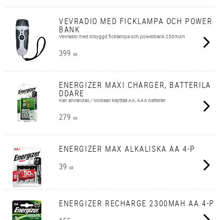
VEVRADIO MED FICKLAMPA OCH POWER
BANK
Vevradio med inbyggd ficklampa och powerbank 250mAh
399
KR
ENERGIZER MAXI CHARGER, BATTERILA
DDARE
Kan användas / Voidaan käyttää AA, AAA batterier
279
KR
ENERGIZER MAX ALKALISKA AA 4-P
39
KR
ENERGIZER RECHARGE 2300MAH AA 4-P