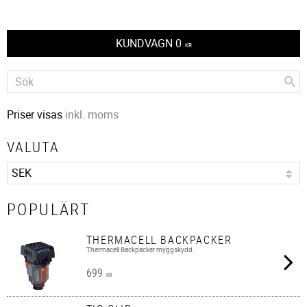
KUNDVAGN
0
KR
Priser visas
inkl. moms
VALUTA
POPULÄRT
THERMACELL BACKPACKER
Thermacell Backpacker myggskydd.
699
KR