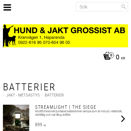
0
KR
BATTERIER
JAKT - METSÄSTYS
BATTERIER
STREAMLIGHT | THE SIEGE
Multifunktionell portabel batteridriven lampa som är robust, vattentät,
stöttålig och har lång drifttid.
899
KR