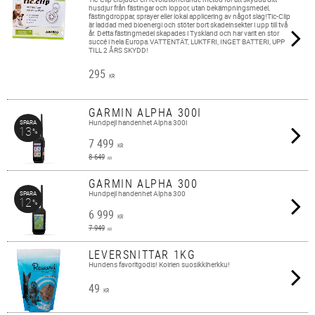
husdjur från fästingar och loppor, utan bekämpningsmedel,
fästingdroppar, sprayer eller lokal applicering av något slag!Tic-Clip
är laddad med bioenergi och stöter bort skadeinsekter i upp till två
år. Detta fästingmedel skapades i Tyskland och har varit en stor
succé i hela Europa.VATTENTÄT, LUKTFRI, INGET BATTERI, UPP
TILL 2 ÅRS SKYDD!
295
KR
GARMIN ALPHA 300I
Hundpejl handenhet Alpha 300i
SPARA
13
%
7 499
KR
8 649
KR
GARMIN ALPHA 300
Hundpejl handenhet Alpha 300
SPARA
12
%
6 999
KR
7 949
KR
LEVERSNITTAR 1KG
Hundens favoritgodis! Koirien suosikkiherkku!
49
KR