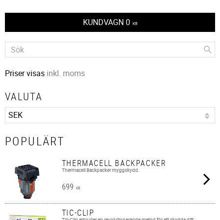
KUNDVAGN
0
KR
Priser visas
inkl. moms
VALUTA
POPULÄRT
THERMACELL BACKPACKER
Thermacell Backpacker myggskydd.
699
KR
TIC-CLIP
Tic-Clip erbjuder en revolutionerande metod för att skydda ditt