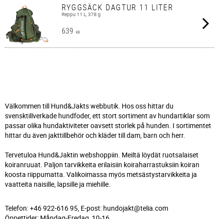
RYGGSÄCK DAGTUR 11 LITER
Reppu 11 L, 378 g
639
KR
Välkommen till Hund&Jakts webbutik. Hos oss hittar du
svensktillverkade hundfoder, ett stort sortiment av hundartiklar som
passar olika hundaktiviteter oavsett storlek på hunden. I sortimentet
hittar du även jakttillbehör och kläder till dam, barn och herr.
Tervetuloa Hund&Jaktin webshoppiin. Meiltä löydät ruotsalaiset
koiranruuat. Paljon tarvikkeita erilaisiin koiraharrastuksiin koiran
koosta riippumatta. Valikoimassa myös metsästystarvikkeita ja
vaatteita naisille, lapsille ja miehille.
Telefon: +46 922-616 95, E-post: hundojakt@telia.com
Öppettider: Måndag-Fredag, 10-16