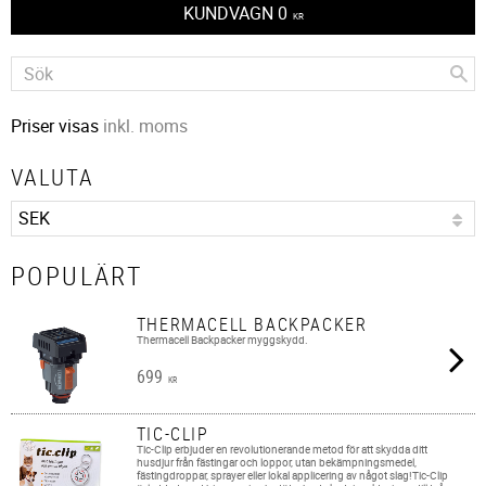
KUNDVAGN
0
KR
Priser visas
inkl. moms
VALUTA
POPULÄRT
THERMACELL BACKPACKER
Thermacell Backpacker myggskydd.
699
KR
TIC-CLIP
Tic-Clip erbjuder en revolutionerande metod för att skydda ditt
husdjur från fästingar och loppor, utan bekämpningsmedel,
fästingdroppar, sprayer eller lokal applicering av något slag!Tic-Clip