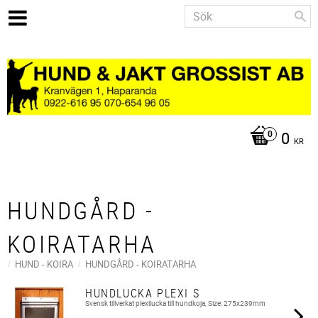
0
KR
HUNDGÅRD -
KOIRATARHA
HUND - KOIRA
HUNDGÅRD - KOIRATARHA
HUNDLUCKA PLEXI S
Svensk tillverkat plexilucka till hundkoja, Size: 275x239mm