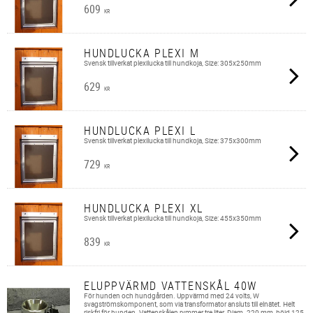
609
KR
HUNDLUCKA PLEXI M
Svensk tillverkat plexilucka till hundkoja, Size: 305x250mm
629
KR
HUNDLUCKA PLEXI L
Svensk tillverkat plexilucka till hundkoja, Size: 375x300mm
729
KR
HUNDLUCKA PLEXI XL
Svensk tillverkat plexilucka till hundkoja, Size: 455x350mm
839
KR
ELUPPVÄRMD VATTENSKÅL 40W
För hunden och hundgården. Uppvärmd med 24 volts, W
svagströmskomponent, som via transformator ansluts till elnätet. Helt
riskfri för hunden. Vattenskålen rymmer tre liter. Diam. 220 mm, höjd 125