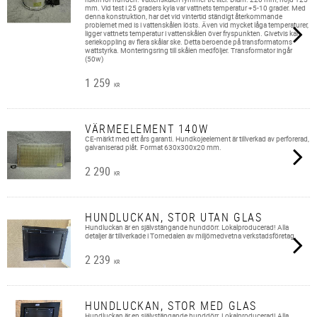
mm. Vid test i 25 graders kyla var vattnets temperatur +5-10 grader. Med
denna konstruktion, har det vid vintertid ständigt återkommande
problemet med is i vattenskålen lösts. Även vid mycket låga temperaturer,
ligger vattnets temperatur i vattenskålen över fryspunkten. Givetvis kan
seriekoppling av flera skålar ske. Detta beroende på transformatorns
wattstyrka. Monteringsring till skålen medföljer. Transformator ingår
(50w)
1 259
KR
VÄRMEELEMENT 140W
CE-märkt med ett års garanti. Hundkojeelement är tillverkad av perforerad,
galvaniserad plåt. Format 630x300x20 mm.
2 290
KR
HUNDLUCKAN, STOR UTAN GLAS
Hundluckan är en självstängande hunddörr. Lokalproducerad! Alla
detaljer är tillverkade i Tornedalen av miljömedvetna verkstadsföretag.
2 239
KR
HUNDLUCKAN, STOR MED GLAS
Hundluckan är en självstängande hunddörr. Lokalproducerad! Alla