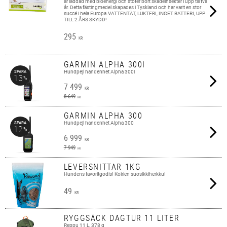
är laddad med bioenergi och stöter bort skadeinsekter i upp till två
år. Detta fästingmedel skapades i Tyskland och har varit en stor
succé i hela Europa.VATTENTÄT, LUKTFRI, INGET BATTERI, UPP
TILL 2 ÅRS SKYDD!
295
KR
GARMIN ALPHA 300I
Hundpejl handenhet Alpha 300i
SPARA
13
%
7 499
KR
8 649
KR
GARMIN ALPHA 300
Hundpejl handenhet Alpha 300
SPARA
12
%
6 999
KR
7 949
KR
LEVERSNITTAR 1KG
Hundens favoritgodis! Koirien suosikkiherkku!
49
KR
RYGGSÄCK DAGTUR 11 LITER
Reppu 11 L, 378 g