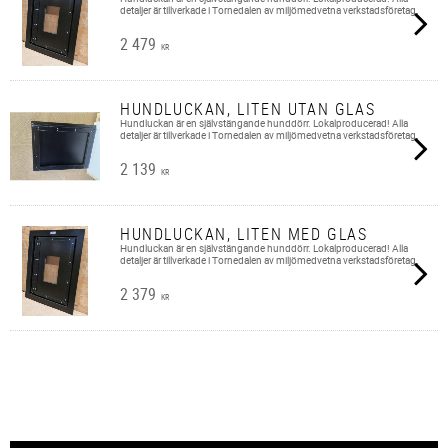
detaljer är tillverkade i Tornedalen av miljömedvetna verkstadsföretag.
2 479
KR
HUNDLUCKAN, LITEN UTAN GLAS
Hundluckan är en självstängande hunddörr. Lokalproducerad! Alla
detaljer är tillverkade i Tornedalen av miljömedvetna verkstadsföretag.
2 139
KR
HUNDLUCKAN, LITEN MED GLAS
Hundluckan är en självstängande hunddörr. Lokalproducerad! Alla
detaljer är tillverkade i Tornedalen av miljömedvetna verkstadsföretag.
2 379
KR