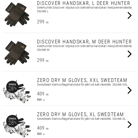
DISCOVER HANDSKAR, L DEER HUNTER
Deerhunter Discover. Mjuka och bekväma handskar i Neoprenematerial.
Storlek L
299
KR
DISCOVER HANDSKAR, M DEER HUNTER
Deerhunter Discover. Mjuka och bekväma handskar i Neoprenematerial.
Storlek M
299
KR
ZERO DRY M GLOVES, XXL SWEDTEAM
Swedteam Kamouflagehandske för jakt vid kall väderlek. Storlek XXL
SPARA
28
%
409
KR
565
KR
ZERO DRY M GLOVES, XL SWEDTEAM
Swedteam Kamouflagehandske för jakt vid kall väderlek. Storlek XL
SPARA
28
%
409
KR
565
KR