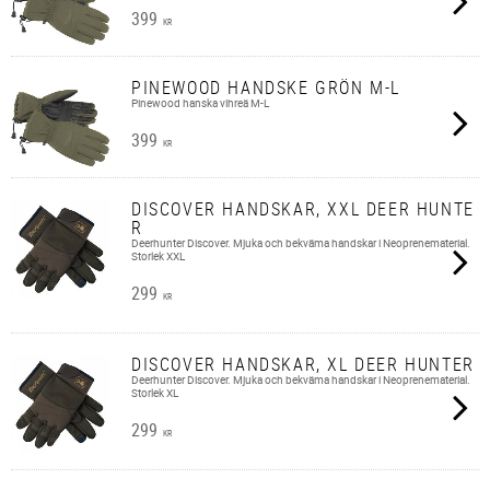
399
KR
PINEWOOD HANDSKE GRÖN M-L
Pinewood hanska vihreä M-L
399
KR
DISCOVER HANDSKAR, XXL DEER HUNTE
R
Deerhunter Discover. Mjuka och bekväma handskar i Neoprenematerial.
Storlek XXL
299
KR
DISCOVER HANDSKAR, XL DEER HUNTER
Deerhunter Discover. Mjuka och bekväma handskar i Neoprenematerial.
Storlek XL
299
KR