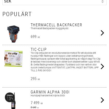
POPULÄRT
THERMACELL BACKPACKER
Thermacell Backpacker myggskydd.
699
KR
TIC-CLIP
Tic-Clip erbjuder en revolutionerande metod för att skydda ditt
husdjur från fästingar och loppor, utan bekämpningsmedel,
fästingdroppar, sprayer eller lokal applicering av något slag!Tic-Clip
är laddad med bioenergi och stöter bort skadeinsekter i upp till två
år. Detta fästingmedel skapades i Tyskland och har varit en stor
succé i hela Europa.VATTENTÄT, LUKTFRI, INGET BATTERI, UPP
TILL 2 ÅRS SKYDD!
295
KR
GARMIN ALPHA 300I
Hundpejl handenhet Alpha 300i
SPARA
13
%
7 499
KR
8 649
KR