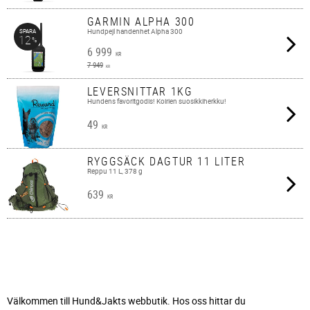
GARMIN ALPHA 300
Hundpejl handenhet Alpha 300
SPARA
12
%
6 999
KR
7 949
KR
LEVERSNITTAR 1KG
Hundens favoritgodis! Koirien suosikkiherkku!
49
KR
RYGGSÄCK DAGTUR 11 LITER
Reppu 11 L, 378 g
639
KR
Välkommen till Hund&Jakts webbutik. Hos oss hittar du