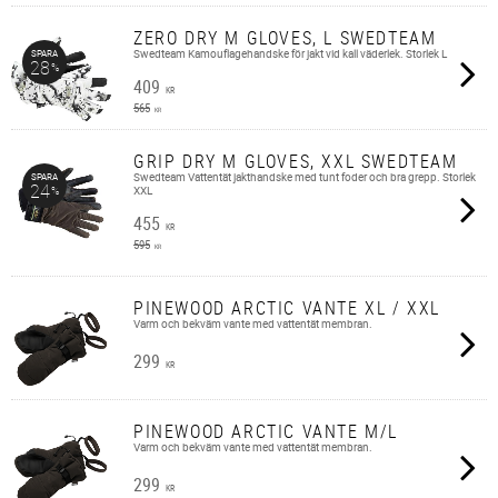
ZERO DRY M GLOVES, L SWEDTEAM
Swedteam Kamouflagehandske för jakt vid kall väderlek. Storlek L
SPARA
28
%
409
KR
565
KR
GRIP DRY M GLOVES, XXL SWEDTEAM
Swedteam Vattentät jakthandske med tunt foder och bra grepp. Storlek
SPARA
24
%
XXL
455
KR
595
KR
PINEWOOD ARCTIC VANTE XL / XXL
Varm och bekväm vante med vattentät membran.
299
KR
PINEWOOD ARCTIC VANTE M/L
Varm och bekväm vante med vattentät membran.
299
KR