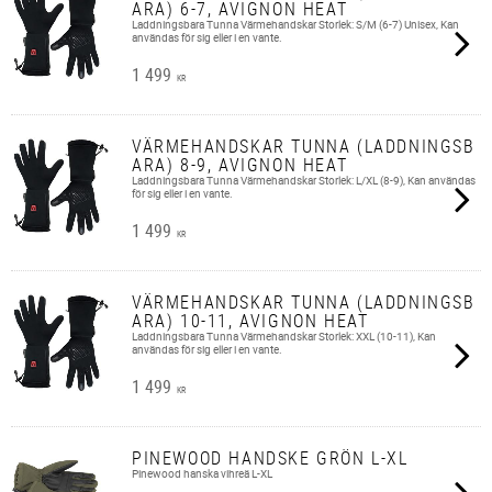
ARA) 6-7, AVIGNON HEAT
Laddningsbara Tunna Värmehandskar Storlek: S/M (6-7) Unisex, Kan
användas för sig eller i en vante.
1 499
KR
VÄRMEHANDSKAR TUNNA (LADDNINGSB
ARA) 8-9, AVIGNON HEAT
Laddningsbara Tunna Värmehandskar Storlek: L/XL (8-9), Kan användas
för sig eller i en vante.
1 499
KR
VÄRMEHANDSKAR TUNNA (LADDNINGSB
ARA) 10-11, AVIGNON HEAT
Laddningsbara Tunna Värmehandskar Storlek: XXL (10-11), Kan
användas för sig eller i en vante.
1 499
KR
PINEWOOD HANDSKE GRÖN L-XL
Pinewood hanska vihreä L-XL