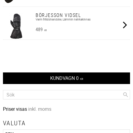
BÖRJESSON VIDSEL
Varm fritidshandske, Lämmin nahkakinnas
489
KR
KUNDVAGN
0
KR
Priser visas
inkl. moms
VALUTA