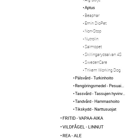
Aptus
Beaphar
Emin DioPet
Non-Stop
Nutrolin
Salmopet
Skillingarydsalvan 4S
SwedenCare
Trikem Working Dog
Pälsvård - Turkinhoito
Rengöringsmedel - Pesuaineet
Tassvård - Tassujen hyvinvointi
Tandvård - Hammashoito
Tikskydd - Narttusuojat
FRITID - VAPAA-AIKA
VILDFÅGEL - LINNUT
REA - ALE