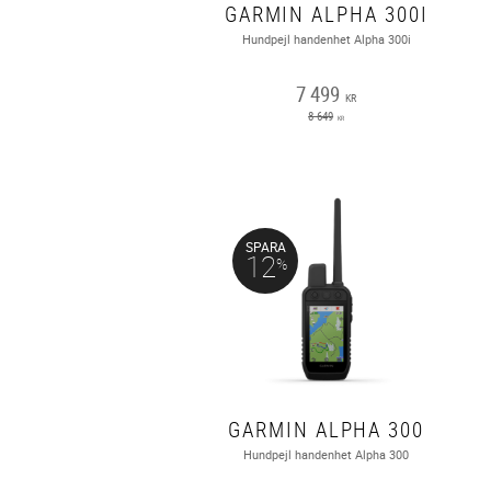
GARMIN ALPHA 300I
Hundpejl handenhet Alpha 300i
7 499
KR
8 649
KR
SPARA
12
%
GARMIN ALPHA 300
Hundpejl handenhet Alpha 300