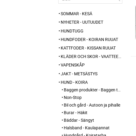
SOMMAR - KESÄ
NYHETER - UUTUUDET
HUNDTUGG
HUNDFODER - KOIRAN RUUAT
KATTFODER - KISSAN RUUAT
KLÄDER OCH SKOR - VAATTEET JA KENGÄT
VAPENSKÅP
JAKT - METSÄSTYS
HUND - KOIRA
Baggen produkter - Baggen tuotteet
Non-Stop
Bil och gård - Autoon ja pihalle
Burar - Häkit
Bäddar - Sängyt
Halsband - Kaulapannat
Hundgård - Koiratarha