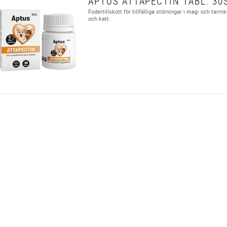
APTUS ATTAPECTIN TABL. 30
Fodertillskott för tillfälliga störningar i mag- och tar
och katt.