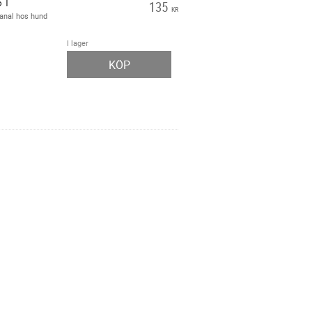
ST
135
KR
mkanal hos hund
I lager
KÖP