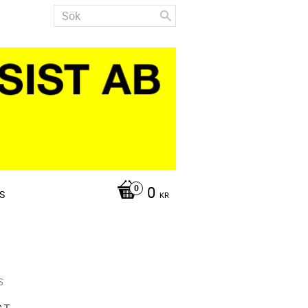
0
S
KR
S