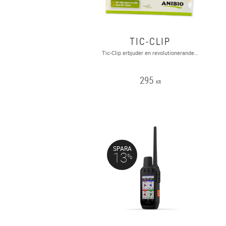
TIC-CLIP
Tic-Clip erbjuder en revolutionerande metod för att skydda ditt husdjur från fästingar och loppor, utan bekämpningsmedel, fästingdroppar, sprayer eller lokal applicering av något slag!Tic-Clip är laddad med bioenergi och stöter bort skadeinsekter i upp till två år. Detta fästingmedel skapades i Tyskland och har varit en stor succé i hela Europa.VATTENTÄT, LUKTFRI, INGET BATTERI, UPP TILL 2 ÅRS SKYDD!
295
KR
SPARA
13
%