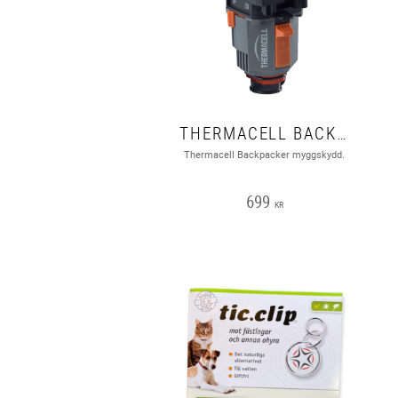
THERMACELL BACKPACKER
Thermacell Backpacker myggskydd.
699
KR