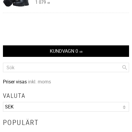
1 079
KR
KUNDVAGN
0
KR
Priser visas
inkl. moms
VALUTA
POPULÄRT