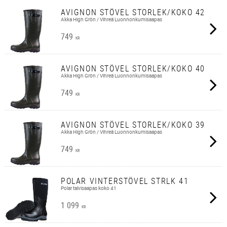
AVIGNON STÖVEL STORLEK/KOKO 42
Akka High Grön / Vihreä Luonnonkumisaapas
749
KR
AVIGNON STÖVEL STORLEK/KOKO 40
Akka High Grön / Vihreä Luonnonkumisaapas
749
KR
AVIGNON STÖVEL STORLEK/KOKO 39
Akka High Grön / Vihreä Luonnonkumisaapas
749
KR
POLAR VINTERSTÖVEL STRLK 41
Polar talvisaapas koko 41
1 099
KR