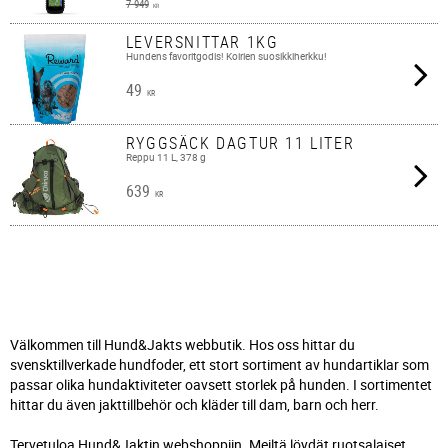
7 949
KR
LEVERSNITTAR 1KG
Hundens favoritgodis! Koirien suosikkiherkku!
49
KR
RYGGSÄCK DAGTUR 11 LITER
Reppu 11 L, 378 g
639
KR
Välkommen till Hund&Jakts webbutik. Hos oss hittar du
svensktillverkade hundfoder, ett stort sortiment av hundartiklar som
passar olika hundaktiviteter oavsett storlek på hunden. I sortimentet
hittar du även jakttillbehör och kläder till dam, barn och herr.
Tervetuloa Hund&Jaktin webshoppiin. Meiltä löydät ruotsalaiset