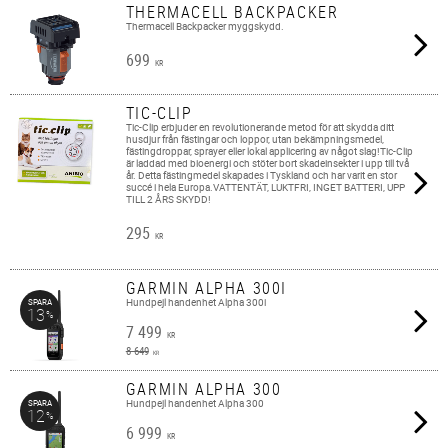
THERMACELL BACKPACKER
Thermacell Backpacker myggskydd.
699
KR
TIC-CLIP
Tic-Clip erbjuder en revolutionerande metod för att skydda ditt
husdjur från fästingar och loppor, utan bekämpningsmedel,
fästingdroppar, sprayer eller lokal applicering av något slag!Tic-Clip
är laddad med bioenergi och stöter bort skadeinsekter i upp till två
år. Detta fästingmedel skapades i Tyskland och har varit en stor
succé i hela Europa.VATTENTÄT, LUKTFRI, INGET BATTERI, UPP
TILL 2 ÅRS SKYDD!
295
KR
GARMIN ALPHA 300I
Hundpejl handenhet Alpha 300i
SPARA
13
%
7 499
KR
8 649
KR
GARMIN ALPHA 300
Hundpejl handenhet Alpha 300
SPARA
12
%
6 999
KR