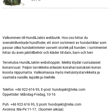
KR
Välkommen till Hund&Jakts webbutik. Hos oss hittar du
svensktillverkade hundfoder, ett stort sortiment av hundartiklar som
passar olika hundaktiviteter oavsett storlek på hunden. I sortimentet
hittar du även jakttillbehör och kläder till dam, barn och herr.
Tervetuloa Hund&Jaktin webshoppiin. Meiltä löydät ruotsalaiset
koiranruuat. Paljon tarvikkeita erilaisiin koiraharrastuksiin koiran
koosta riippumatta. Valikoimassa myös metsästystarvikkeita ja
vaatteita naisille, lapsille ja miehille.
Telefon: +46 922-616 95, E-post: hundojakt@telia.com
Öppettider: Måndag-Fredag, 10-16
Puh. +46 922-616 95, S.posti: hundojakt@telia.com
Avoinna: Ma-Pe 11-17, (Suomen aikoja)