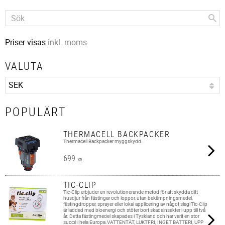
Priser visas
inkl. moms
VALUTA
POPULÄRT
THERMACELL BACKPACKER
Thermacell Backpacker myggskydd.
699
KR
TIC-CLIP
Tic-Clip erbjuder en revolutionerande metod för att skydda ditt
husdjur från fästingar och loppor, utan bekämpningsmedel,
fästingdroppar, sprayer eller lokal applicering av något slag!Tic-Clip
är laddad med bioenergi och stöter bort skadeinsekter i upp till två
år. Detta fästingmedel skapades i Tyskland och har varit en stor
succé i hela Europa.VATTENTÄT, LUKTFRI, INGET BATTERI, UPP