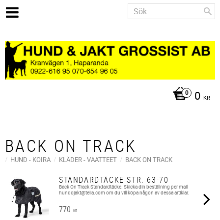
0
KR
BACK ON TRACK
HUND - KOIRA
KLÄDER - VAATTEET
BACK ON TRACK
STANDARDTÄCKE STR. 63-70
Back On Track Standardtäcke. Skicka din beställning per mail
hundojakt@telia.com om du vill köpa någon av dessa artiklar.
770
KR