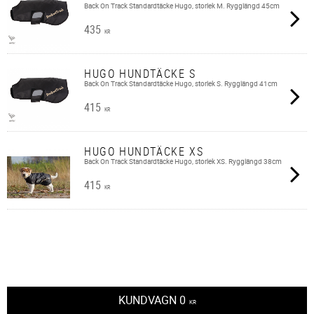
Back On Track Standardtäcke Hugo, storlek M. Rygglängd 45cm
435
KR
HUGO HUNDTÄCKE S
Back On Track Standardtäcke Hugo, storlek S. Rygglängd 41cm
415
KR
HUGO HUNDTÄCKE XS
Back On Track Standardtäcke Hugo, storlek XS. Rygglängd 38cm
415
KR
KUNDVAGN
0
KR