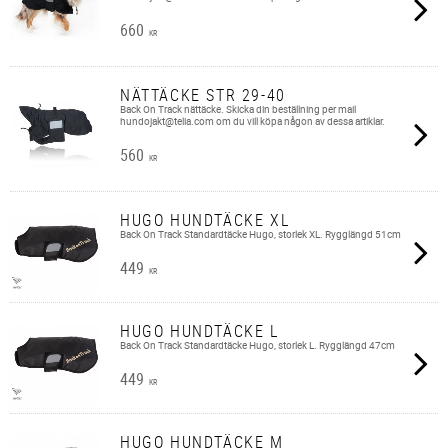
660
KR
NÄTTÄCKE STR 29-40
Back On Track nättäcke. Skicka din beställning per mail
hundojakt@telia.com om du vill köpa någon av dessa artiklar.
560
KR
HUGO HUNDTÄCKE XL
Back On Track Standardtäcke Hugo, storlek XL. Rygglängd 51cm
449
KR
HUGO HUNDTÄCKE L
Back On Track Standardtäcke Hugo, storlek L. Rygglängd 47cm
449
KR
HUGO HUNDTÄCKE M