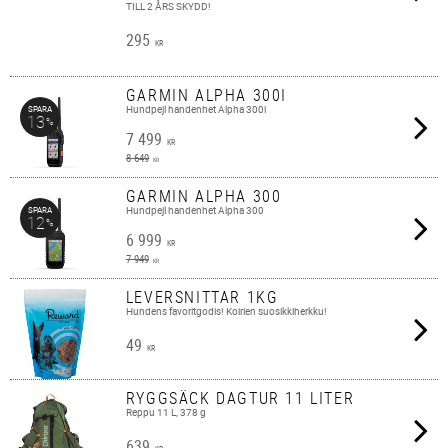
TILL 2 ÅRS SKYDD!
295
KR
GARMIN ALPHA 300I
Hundpejl handenhet Alpha 300i
SPARA
13
%
7 499
KR
8 649
KR
GARMIN ALPHA 300
Hundpejl handenhet Alpha 300
SPARA
12
%
6 999
KR
7 949
KR
LEVERSNITTAR 1KG
Hundens favoritgodis! Koirien suosikkiherkku!
49
KR
RYGGSÄCK DAGTUR 11 LITER
Reppu 11 L, 378 g
639