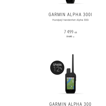
GARMIN ALPHA 300I
Hundpejl handenhet Alpha 300i
7 499
KR
8 649
KR
SPARA
12
%
GARMIN ALPHA 300