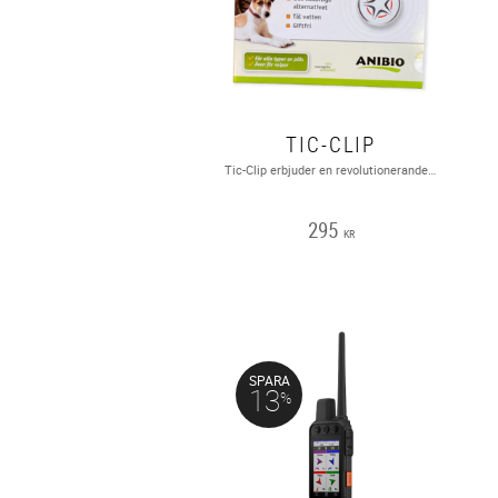
TIC-CLIP
Tic-Clip erbjuder en revolutionerande metod för att skydda ditt husdjur från fästingar och loppor, utan bekämpningsmedel, fästingdroppar, sprayer eller lokal applicering av något slag!Tic-Clip är laddad med bioenergi och stöter bort skadeinsekter i upp till två år. Detta fästingmedel skapades i Tyskland och har varit en stor succé i hela Europa.VATTENTÄT, LUKTFRI, INGET BATTERI, UPP TILL 2 ÅRS SKYDD!
295
KR
SPARA
13
%