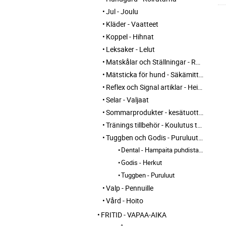
Jul - Joulu
Kläder - Vaatteet
Koppel - Hihnat
Leksaker - Lelut
Matskålar och Ställningar - Ruokakupit ja telineet
Mätsticka för hund - Säkämittaus
Reflex och Signal artiklar - Heijastin ja huomio tuotteet
Selar - Valjaat
Sommarprodukter - kesätuotteet
Tränings tillbehör - Koulutus tarvikkeet
Tuggben och Godis - Puruluut ja Herkut
Dental - Hampaita puhdistavat
Godis - Herkut
Tuggben - Puruluut
Valp - Pennuille
Vård - Hoito
FRITID - VAPAA-AIKA