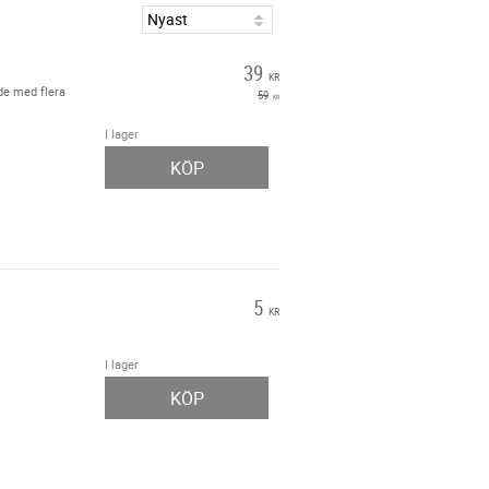
R
39
KR
ade med flera
59
KR
I lager
KÖP
5
KR
I lager
KÖP