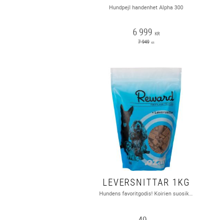
Hundpejl handenhet Alpha 300
6 999
KR
7 949
KR
LEVERSNITTAR 1KG
Hundens favoritgodis! Koirien suosikkiherkku!
49