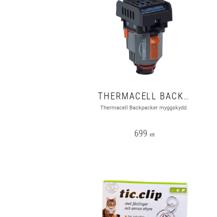
THERMACELL BACKPACKER
Thermacell Backpacker myggskydd.
699
KR