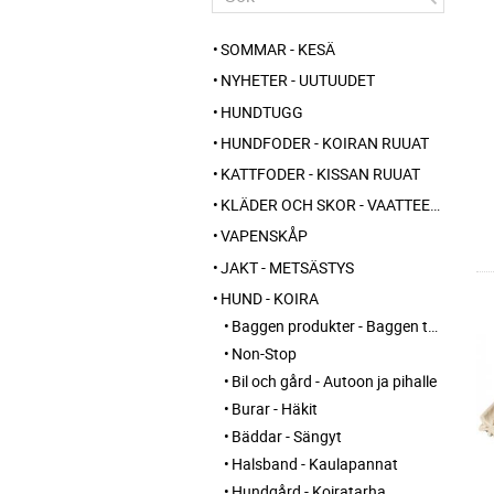
SOMMAR - KESÄ
NYHETER - UUTUUDET
HUNDTUGG
HUNDFODER - KOIRAN RUUAT
KATTFODER - KISSAN RUUAT
KLÄDER OCH SKOR - VAATTEET JA KENGÄT
VAPENSKÅP
JAKT - METSÄSTYS
HUND - KOIRA
Baggen produkter - Baggen tuotteet
Non-Stop
Bil och gård - Autoon ja pihalle
Burar - Häkit
Bäddar - Sängyt
Halsband - Kaulapannat
Hundgård - Koiratarha