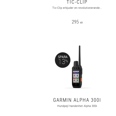
TIC-CLIP
Tic-Clip erbjuder en revolutionerande metod för att skydda ditt husdjur från fästingar och loppor, utan bekämpningsmedel, fästingdroppar, sprayer eller lokal applicering av något slag!Tic-Clip är laddad med bioenergi och stöter bort skadeinsekter i upp till två år. Detta fästingmedel skapades i Tyskland och har varit en stor succé i hela Europa.VATTENTÄT, LUKTFRI, INGET BATTERI, UPP TILL 2 ÅRS SKYDD!
295
KR
SPARA
13
%
GARMIN ALPHA 300I
Hundpejl handenhet Alpha 300i