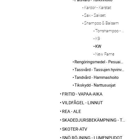
Kardor - Karstat
Sax - Sakset
Shampoo & Balsam
Torrshampoo - Kuivashampoo
K9
KW
New Fame
Rengöringsmedel - Pesuaineet
Tassvård - Tassujen hyvinvointi
Tandvård - Hammashoito
Tikskydd - Narttusuojat
FRITID - VAPAA-AIKA
VILDFÅGEL - LINNUT
REA - ALE
SKADEDJURSBEKÄMPNING - TUHOLAISTORJUNTA
SKOTER-ATV
SNÖ RÖJNING - LUMENPUDOTUS