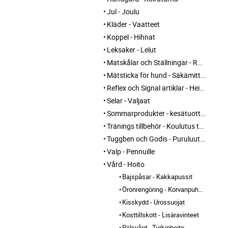
Jul - Joulu
Kläder - Vaatteet
Koppel - Hihnat
Leksaker - Lelut
Matskålar och Ställningar - Ruokakupit ja telineet
Mätsticka för hund - Säkämittaus
Reflex och Signal artiklar - Heijastin ja huomio tuotteet
Selar - Valjaat
Sommarprodukter - kesätuotteet
Tränings tillbehör - Koulutus tarvikkeet
Tuggben och Godis - Puruluut ja Herkut
Valp - Pennuille
Vård - Hoito
Bajspåsar - Kakkapussit
Öronrengöring - Korvanpuhdistus
Kisskydd - Urossuojat
Kosttillskott - Lisäravinteet
Pälsvård - Turkinhoito