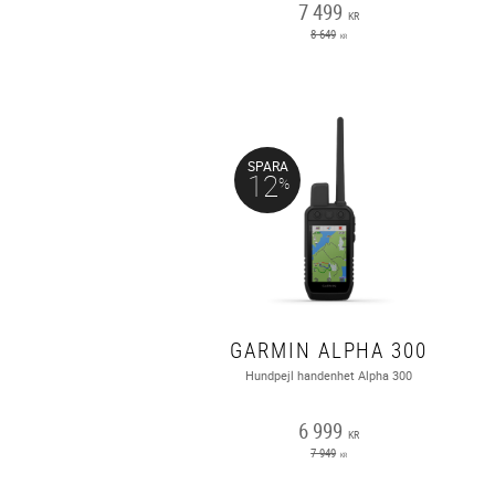
7 499
KR
8 649
KR
SPARA
12
%
GARMIN ALPHA 300
Hundpejl handenhet Alpha 300
6 999
KR
7 949
KR