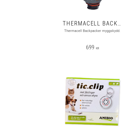
THERMACELL BACKPACKER
Thermacell Backpacker myggskydd.
699
KR