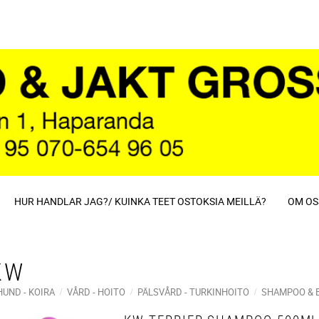
HUR HANDLAR JAG?/ KUINKA TEET OSTOKSIA MEILLÄ?
OM OS
KW
HUND - KOIRA
VÅRD - HOITO
PÄLSVÅRD - TURKINHOITO
SHAMPOO & 