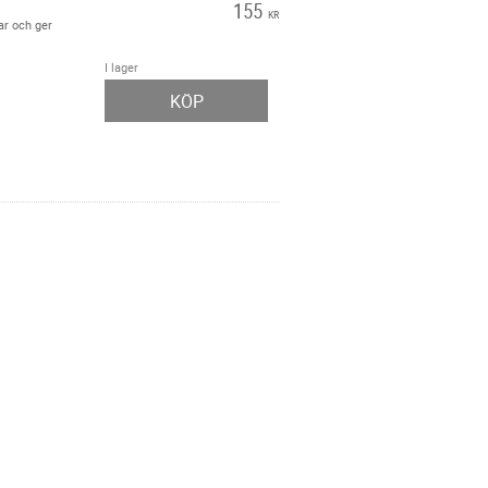
L
155
KR
ar och ger
I lager
KÖP