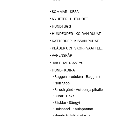
SOMMAR - KESÄ
NYHETER - UUTUUDET
HUNDTUGG
HUNDFODER - KOIRAN RUUAT
KATTFODER - KISSAN RUUAT
KLÄDER OCH SKOR - VAATTEET JA KENGÄT
VAPENSKÅP
JAKT - METSÄSTYS
HUND - KOIRA
Baggen produkter - Baggen tuotteet
Non-Stop
Bil och gård - Autoon ja pihalle
Burar - Häkit
Bäddar - Sängyt
Halsband - Kaulapannat
Hundgård - Koiratarha