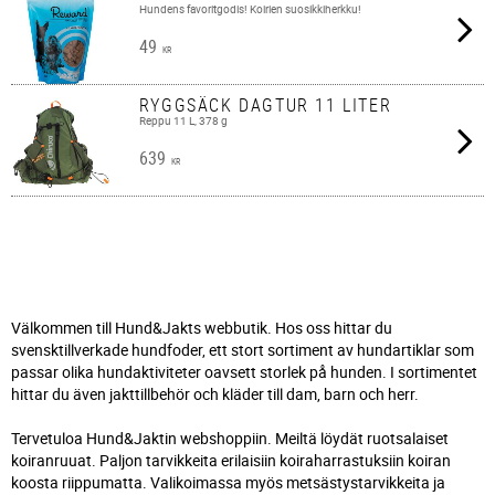
Hundens favoritgodis! Koirien suosikkiherkku!
49
KR
RYGGSÄCK DAGTUR 11 LITER
Reppu 11 L, 378 g
639
KR
Välkommen till Hund&Jakts webbutik. Hos oss hittar du
svensktillverkade hundfoder, ett stort sortiment av hundartiklar som
passar olika hundaktiviteter oavsett storlek på hunden. I sortimentet
hittar du även jakttillbehör och kläder till dam, barn och herr.
Tervetuloa Hund&Jaktin webshoppiin. Meiltä löydät ruotsalaiset
koiranruuat. Paljon tarvikkeita erilaisiin koiraharrastuksiin koiran
koosta riippumatta. Valikoimassa myös metsästystarvikkeita ja