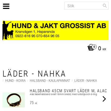
0
KR
LÄDER - NAHKA
HUND - KOIRA
HALSBAND - KAULAPANNAT
LÄDER - NAHKA
HALSBAND 45CM SVART LÄDER M, ALAC
Alac läderhalsband svart 18mm bredd, med rullsölja och d-ring
75
KR