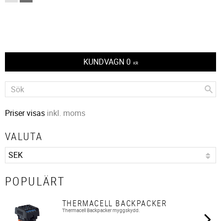
KUNDVAGN
0
KR
Priser visas
inkl. moms
VALUTA
POPULÄRT
THERMACELL BACKPACKER
Thermacell Backpacker myggskydd.