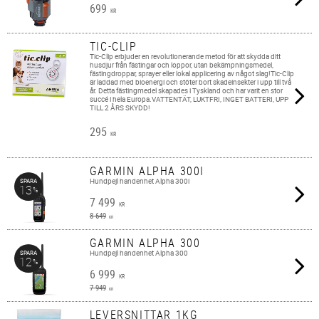
699
KR
TIC-CLIP
Tic-Clip erbjuder en revolutionerande metod för att skydda ditt
husdjur från fästingar och loppor, utan bekämpningsmedel,
fästingdroppar, sprayer eller lokal applicering av något slag!Tic-Clip
är laddad med bioenergi och stöter bort skadeinsekter i upp till två
år. Detta fästingmedel skapades i Tyskland och har varit en stor
succé i hela Europa.VATTENTÄT, LUKTFRI, INGET BATTERI, UPP
TILL 2 ÅRS SKYDD!
295
KR
GARMIN ALPHA 300I
Hundpejl handenhet Alpha 300i
SPARA
13
%
7 499
KR
8 649
KR
GARMIN ALPHA 300
Hundpejl handenhet Alpha 300
SPARA
12
%
6 999
KR
7 949
KR
LEVERSNITTAR 1KG