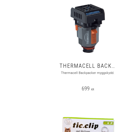
THERMACELL BACKPACKER
Thermacell Backpacker myggskydd.
699
KR