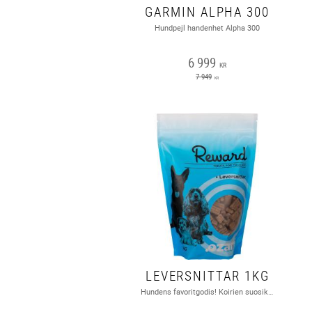
GARMIN ALPHA 300
Hundpejl handenhet Alpha 300
6 999
KR
7 949
KR
LEVERSNITTAR 1KG
Hundens favoritgodis! Koirien suosikkiherkku!