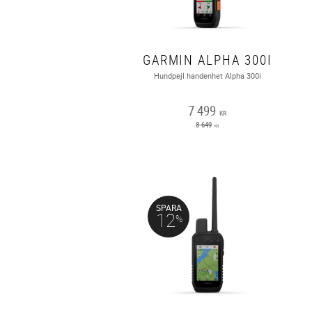
GARMIN ALPHA 300I
Hundpejl handenhet Alpha 300i
7 499
KR
8 649
KR
SPARA
12
%