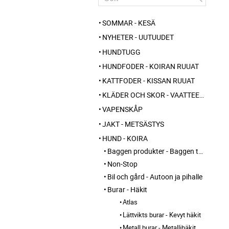
SOMMAR - KESÄ
NYHETER - UUTUUDET
HUNDTUGG
HUNDFODER - KOIRAN RUUAT
KATTFODER - KISSAN RUUAT
KLÄDER OCH SKOR - VAATTEET JA KENGÄT
VAPENSKÅP
JAKT - METSÄSTYS
HUND - KOIRA
Baggen produkter - Baggen tuotteet
Non-Stop
Bil och gård - Autoon ja pihalle
Burar - Häkit
Atlas
Lättvikts burar - Kevyt häkit
Metall burar - Metallihäkit