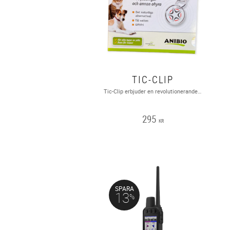
TIC-CLIP
Tic-Clip erbjuder en revolutionerande metod för att skydda ditt husdjur från fästingar och loppor, utan bekämpningsmedel, fästingdroppar, sprayer eller lokal applicering av något slag!Tic-Clip är laddad med bioenergi och stöter bort skadeinsekter i upp till två år. Detta fästingmedel skapades i Tyskland och har varit en stor succé i hela Europa.VATTENTÄT, LUKTFRI, INGET BATTERI, UPP TILL 2 ÅRS SKYDD!
295
KR
SPARA
13
%