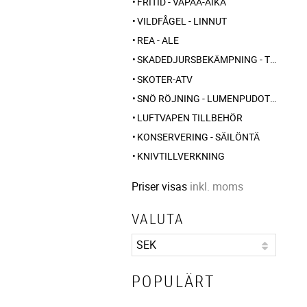
FRITID - VAPAA-AIKA
VILDFÅGEL - LINNUT
REA - ALE
SKADEDJURSBEKÄMPNING - TUHOLAISTORJUNTA
SKOTER-ATV
SNÖ RÖJNING - LUMENPUDOTUS
LUFTVAPEN TILLBEHÖR
KONSERVERING - SÄILÖNTÄ
KNIVTILLVERKNING
Priser visas
inkl. moms
VALUTA
POPULÄRT