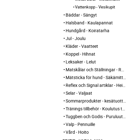
Vattenkopp - Vesikupit
Bäddar - Sängyt
Halsband - Kaulapannat
Hundgård - Koiratarha
Jul - Joulu
Kläder - Vaatteet
Koppel - Hihnat
Leksaker - Lelut
Matskålar och Ställningar - Ruokakupit ja telineet
Mätsticka för hund - Säkämittaus
Reflex och Signal artiklar - Heijastin ja huomio tuotteet
Selar - Valjaat
Sommarprodukter - kesätuotteet
Tränings tillbehör - Koulutus tarvikkeet
Tuggben och Godis - Puruluut ja Herkut
Valp - Pennuille
Vård - Hoito