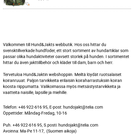
Välkommen till Hund&Jakts webbutik. Hos oss hittar du
svensktillverkade hundfoder, ett stort sortiment av hundartiklar som
passar olika hundaktiviteter oavsett storlek på hunden. I sortimentet
hittar du även jakttillbehör och kläder till dam, barn och herr.
Tervetuloa Hund&Jaktin webshoppiin. Meiltä löydät ruotsalaiset
koiranruuat. Paljon tarvikkeita erilaisiin koiraharrastuksiin koiran
koosta riippumatta. Valikoimassa myös metsästystarvikkeita ja
vaatteita naisille, lapsille ja miehille.
Telefon: +46 922-616 95, E-post: hundojakt@telia.com
Öppettider: Måndag-Fredag, 10-16
Puh. +46 922-616 95, S.posti: hundojakt@telia.com
Avoinna: Ma-Pe 11-17, (Suomen aikoja)