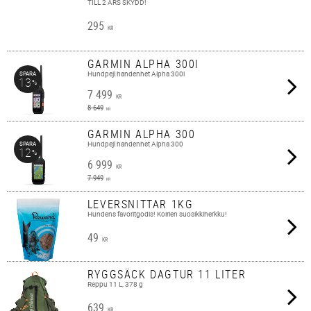
TILL 2 ÅRS SKYDD!
295
KR
GARMIN ALPHA 300I
Hundpejl handenhet Alpha 300i
SPARA
13
%
7 499
KR
8 649
KR
GARMIN ALPHA 300
Hundpejl handenhet Alpha 300
SPARA
12
%
6 999
KR
7 949
KR
LEVERSNITTAR 1KG
Hundens favoritgodis! Koirien suosikkiherkku!
49
KR
RYGGSÄCK DAGTUR 11 LITER
Reppu 11 L, 378 g
639
KR