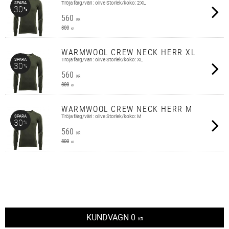
Tröja färg/väri : olive Storlek/koko: 2XL
SPARA
30
%
560
KR
800
KR
WARMWOOL CREW NECK HERR XL
Tröja färg/väri : olive Storlek/koko: XL
SPARA
30
%
560
KR
800
KR
WARMWOOL CREW NECK HERR M
Tröja färg/väri : olive Storlek/koko: M
SPARA
30
%
560
KR
800
KR
KUNDVAGN
0
KR