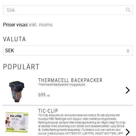
Priser visas
inkl. moms
VALUTA
POPULÄRT
THERMACELL BACKPACKER
Thermacell Backpacker myggskydd.
699
KR
TIC-CLIP
Tic-Clip erbjuder en revolutionerande metod för att skydda ditt
husdjur från fästingar och loppor, utan bekämpningsmedel,
fästingdroppar, sprayer eller lokal applicering av något slag!Tic-Clip
är laddad med bioenergi och stöter bort skadeinsekter i upp till två
år. Detta fästingmedel skapades i Tyskland och har varit en stor
succé i hela Europa.VATTENTÄT, LUKTFRI, INGET BATTERI, UPP