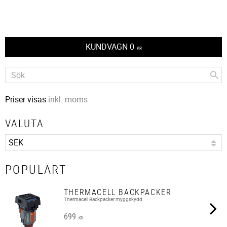
KUNDVAGN
0
KR
Priser visas
inkl. moms
VALUTA
POPULÄRT
THERMACELL BACKPACKER
Thermacell Backpacker myggskydd.
699
KR