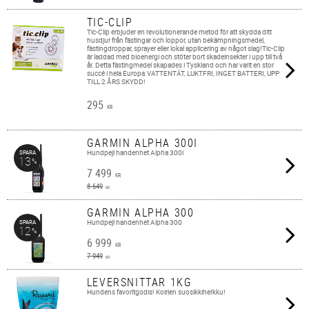
TIC-CLIP
Tic-Clip erbjuder en revolutionerande metod för att skydda ditt
husdjur från fästingar och loppor, utan bekämpningsmedel,
fästingdroppar, sprayer eller lokal applicering av något slag!Tic-Clip
är laddad med bioenergi och stöter bort skadeinsekter i upp till två
år. Detta fästingmedel skapades i Tyskland och har varit en stor
succé i hela Europa.VATTENTÄT, LUKTFRI, INGET BATTERI, UPP
TILL 2 ÅRS SKYDD!
295
KR
GARMIN ALPHA 300I
Hundpejl handenhet Alpha 300i
SPARA
13
%
7 499
KR
8 649
KR
GARMIN ALPHA 300
Hundpejl handenhet Alpha 300
SPARA
12
%
6 999
KR
7 949
KR
LEVERSNITTAR 1KG
Hundens favoritgodis! Koirien suosikkiherkku!