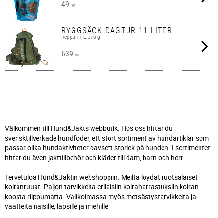
49
KR
RYGGSÄCK DAGTUR 11 LITER
Reppu 11 L, 378 g
639
KR
Välkommen till Hund&Jakts webbutik. Hos oss hittar du
svensktillverkade hundfoder, ett stort sortiment av hundartiklar som
passar olika hundaktiviteter oavsett storlek på hunden. I sortimentet
hittar du även jakttillbehör och kläder till dam, barn och herr.
Tervetuloa Hund&Jaktin webshoppiin. Meiltä löydät ruotsalaiset
koiranruuat. Paljon tarvikkeita erilaisiin koiraharrastuksiin koiran
koosta riippumatta. Valikoimassa myös metsästystarvikkeita ja
vaatteita naisille, lapsille ja miehille.