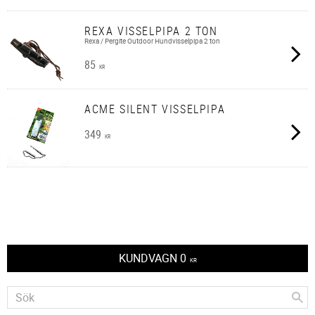
REXA VISSELPIPA 2 TON
Rexa / Pergite Outdoor Hundvisselpipa 2 ton
85
KR
ACME SILENT VISSELPIPA
349
KR
KUNDVAGN
0
KR