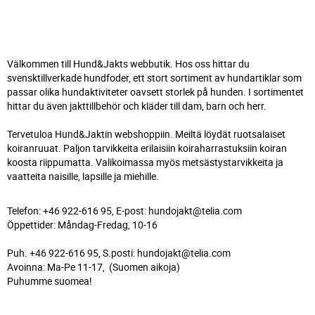
Välkommen till Hund&Jakts webbutik. Hos oss hittar du
svensktillverkade hundfoder, ett stort sortiment av hundartiklar som
passar olika hundaktiviteter oavsett storlek på hunden. I sortimentet
hittar du även jakttillbehör och kläder till dam, barn och herr.
Tervetuloa Hund&Jaktin webshoppiin. Meiltä löydät ruotsalaiset
koiranruuat. Paljon tarvikkeita erilaisiin koiraharrastuksiin koiran
koosta riippumatta. Valikoimassa myös metsästystarvikkeita ja
vaatteita naisille, lapsille ja miehille.
Telefon: +46 922-616 95, E-post: hundojakt@telia.com
Öppettider: Måndag-Fredag, 10-16
Puh. +46 922-616 95, S.posti: hundojakt@telia.com
Avoinna: Ma-Pe 11-17, (Suomen aikoja)
Puhumme suomea!