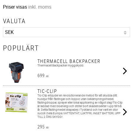
Priser visas
inkl. moms
VALUTA
POPULÄRT
THERMACELL BACKPACKER
Thermacell Backpacker myggskydd.
699
KR
TIC-CLIP
Tic-Clip erbjuder en revolutionerande metod för att skydda ditt
husdjur från fästingar och loppor, utan bekämpningsmedel,
fästingdroppar, sprayer eller lokal applicering av något slag!Tic-Clip
är laddad med bioenergi och stöter bort skadeinsekter i upp till två
år. Detta fästingmedel skapades i Tyskland och har varit en stor
succé i hela Europa.VATTENTÄT, LUKTFRI, INGET BATTERI, UPP
TILL 2 ÅRS SKYDD!
295
KR