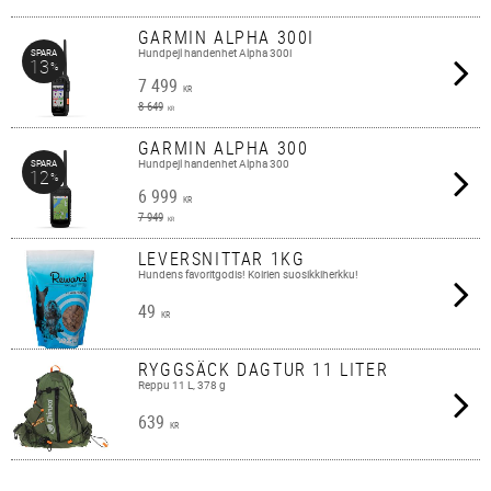
GARMIN ALPHA 300I
Hundpejl handenhet Alpha 300i
SPARA
13
%
7 499
KR
8 649
KR
GARMIN ALPHA 300
Hundpejl handenhet Alpha 300
SPARA
12
%
6 999
KR
7 949
KR
LEVERSNITTAR 1KG
Hundens favoritgodis! Koirien suosikkiherkku!
49
KR
RYGGSÄCK DAGTUR 11 LITER
Reppu 11 L, 378 g
639
KR