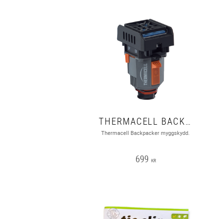
THERMACELL BACKPACKER
Thermacell Backpacker myggskydd.
699
KR