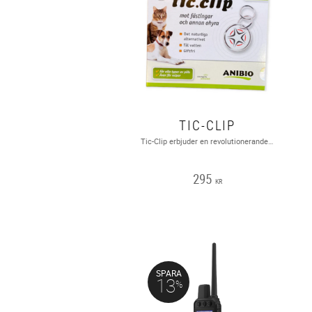
TIC-CLIP
Tic-Clip erbjuder en revolutionerande metod för att skydda ditt husdjur från fästingar och loppor, utan bekämpningsmedel, fästingdroppar, sprayer eller lokal applicering av något slag!Tic-Clip är laddad med bioenergi och stöter bort skadeinsekter i upp till två år. Detta fästingmedel skapades i Tyskland och har varit en stor succé i hela Europa.VATTENTÄT, LUKTFRI, INGET BATTERI, UPP TILL 2 ÅRS SKYDD!
295
KR
SPARA
13
%