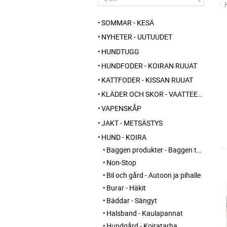
SOMMAR - KESÄ
NYHETER - UUTUUDET
HUNDTUGG
HUNDFODER - KOIRAN RUUAT
KATTFODER - KISSAN RUUAT
KLÄDER OCH SKOR - VAATTEET JA KENGÄT
VAPENSKÅP
JAKT - METSÄSTYS
HUND - KOIRA
Baggen produkter - Baggen tuotteet
Non-Stop
Bil och gård - Autoon ja pihalle
Burar - Häkit
Bäddar - Sängyt
Halsband - Kaulapannat
Hundgård - Koiratarha