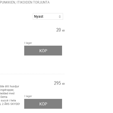
 PUNKKIEN, ITIKOIDEN TORJUNTA
20
KR
I lager
KÖP
295
KR
dda ditt husdjur
ingdroppar,
r laddad med
I lager
. Detta
 succé i hela
KÖP
LL 2 ÅRS SKYDD!