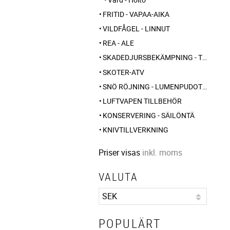
FRITID - VAPAA-AIKA
VILDFÅGEL - LINNUT
REA - ALE
SKADEDJURSBEKÄMPNING - TUHOLAISTORJUNTA
SKOTER-ATV
SNÖ RÖJNING - LUMENPUDOTUS
LUFTVAPEN TILLBEHÖR
KONSERVERING - SÄILÖNTÄ
KNIVTILLVERKNING
Priser visas
inkl. moms
VALUTA
POPULÄRT