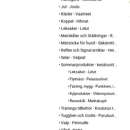
Jul - Joulu
Kläder - Vaatteet
Koppel - Hihnat
Leksaker - Lelut
Matskålar och Ställningar - Ruokakupit ja telineet
Mätsticka för hund - Säkämittaus
Reflex och Signal artiklar - Heijastin ja huomio tuotteet
Selar - Valjaat
Sommarprodukter - kesätuotteet
Leksaker - Lelut
Flyttväst - Pelastusliivit
Fästing, mygg - Punkkien, itikoiden torjunta
Kylprodukter - Viilennystuotteet
Reseskål - Matkakupit
Tränings tillbehör - Koulutus tarvikkeet
Tuggben och Godis - Puruluut ja Herkut
Valp - Pennuille
Vård - Hoito