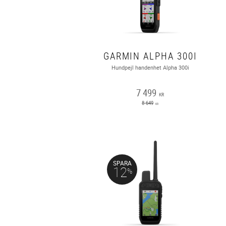
GARMIN ALPHA 300I
Hundpejl handenhet Alpha 300i
7 499
KR
8 649
KR
SPARA
12
%