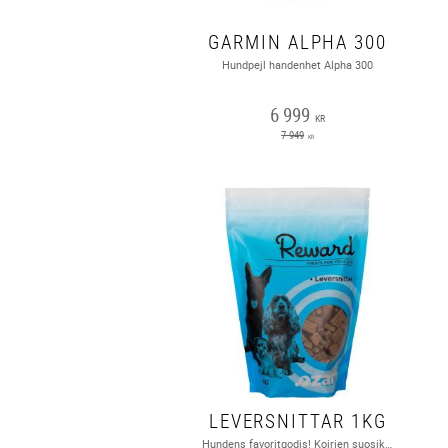
GARMIN ALPHA 300
Hundpejl handenhet Alpha 300
6 999
KR
7 949
KR
LEVERSNITTAR 1KG
Hundens favoritgodis! Koirien suosikkiherkku!