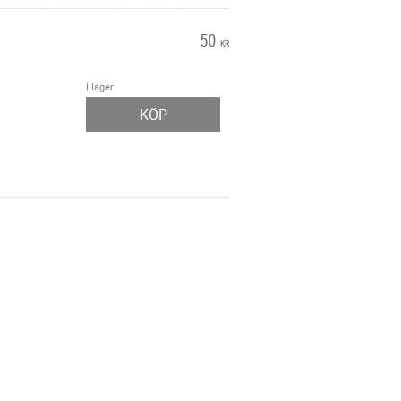
50
KR
I lager
KÖP