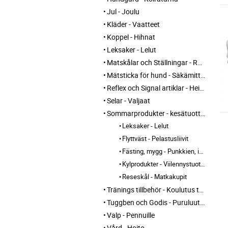
Jul - Joulu
Kläder - Vaatteet
Koppel - Hihnat
Leksaker - Lelut
Matskålar och Ställningar - Ruokakupit ja telineet
Mätsticka för hund - Säkämittaus
Reflex och Signal artiklar - Heijastin ja huomio tuotteet
Selar - Valjaat
Sommarprodukter - kesätuotteet
Leksaker - Lelut
Flyttväst - Pelastusliivit
Fästing, mygg - Punkkien, itikoiden torjunta
Kylprodukter - Viilennystuotteet
Reseskål - Matkakupit
Tränings tillbehör - Koulutus tarvikkeet
Tuggben och Godis - Puruluut ja Herkut
Valp - Pennuille
Vård - Hoito