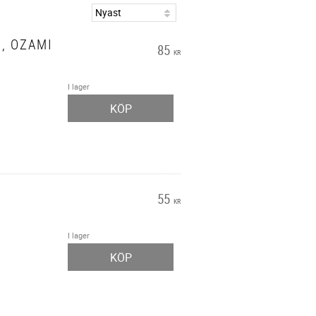
, OZAMI
85
KR
I lager
KÖP
55
KR
I lager
KÖP