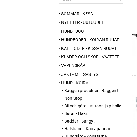
SOMMAR - KESÄ
NYHETER - UUTUUDET
HUNDTUGG
HUNDFODER - KOIRAN RUUAT
KATTFODER - KISSAN RUUAT
KLÄDER OCH SKOR - VAATTEET JA KENGÄT
VAPENSKÅP
JAKT - METSÄSTYS
HUND - KOIRA
Baggen produkter - Baggen tuotteet
Non-Stop
Bil och gård - Autoon ja pihalle
Burar - Häkit
Bäddar - Sängyt
Halsband - Kaulapannat
Hundgård - Koiratarha