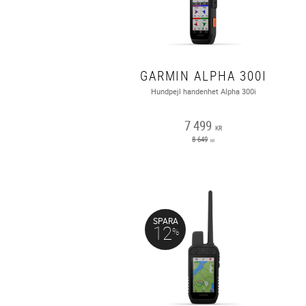
GARMIN ALPHA 300I
Hundpejl handenhet Alpha 300i
7 499
KR
8 649
KR
SPARA
12
%