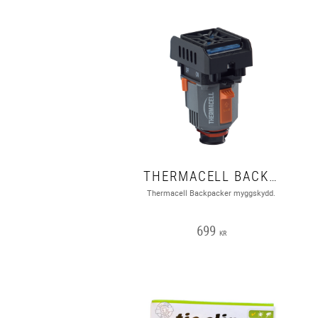
THERMACELL BACKPACKER
Thermacell Backpacker myggskydd.
699
KR