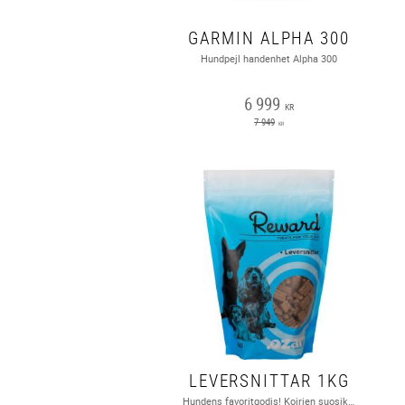
GARMIN ALPHA 300
Hundpejl handenhet Alpha 300
6 999
KR
7 949
KR
LEVERSNITTAR 1KG
Hundens favoritgodis! Koirien suosikkiherkku!