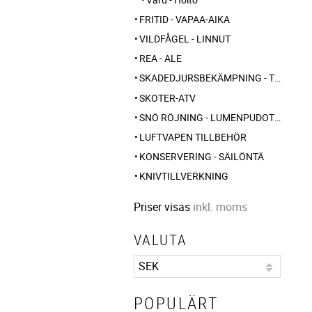
FRITID - VAPAA-AIKA
VILDFÅGEL - LINNUT
REA - ALE
SKADEDJURSBEKÄMPNING - TUHOLAISTORJUNTA
SKOTER-ATV
SNÖ RÖJNING - LUMENPUDOTUS
LUFTVAPEN TILLBEHÖR
KONSERVERING - SÄILÖNTÄ
KNIVTILLVERKNING
Priser visas
inkl. moms
VALUTA
POPULÄRT