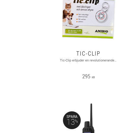
TIC-CLIP
Tic-Clip erbjuder en revolutionerande metod för att skydda ditt husdjur från fästingar och loppor, utan bekämpningsmedel, fästingdroppar, sprayer eller lokal applicering av något slag!Tic-Clip är laddad med bioenergi och stöter bort skadeinsekter i upp till två år. Detta fästingmedel skapades i Tyskland och har varit en stor succé i hela Europa.VATTENTÄT, LUKTFRI, INGET BATTERI, UPP TILL 2 ÅRS SKYDD!
295
KR
SPARA
13
%