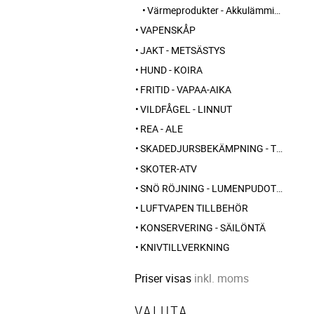
Värmeprodukter - Akkulämmitteiset tuotteet
VAPENSKÅP
JAKT - METSÄSTYS
HUND - KOIRA
FRITID - VAPAA-AIKA
VILDFÅGEL - LINNUT
REA - ALE
SKADEDJURSBEKÄMPNING - TUHOLAISTORJUNTA
SKOTER-ATV
SNÖ RÖJNING - LUMENPUDOTUS
LUFTVAPEN TILLBEHÖR
KONSERVERING - SÄILÖNTÄ
KNIVTILLVERKNING
Priser visas
inkl. moms
VALUTA