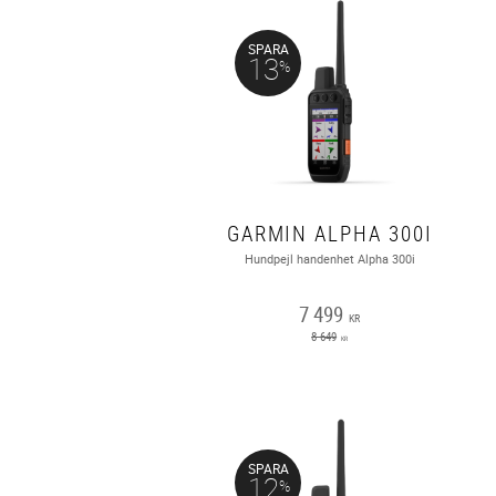
SPARA
13
%
GARMIN ALPHA 300I
Hundpejl handenhet Alpha 300i
7 499
KR
8 649
KR
SPARA
12
%