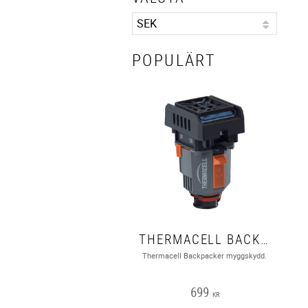
POPULÄRT
THERMACELL BACKPACKER
Thermacell Backpacker myggskydd.
699
KR