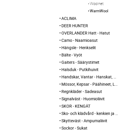
Woolnet
WarmWool
ACLIMA
DEER HUNTER
OVERLANDER Hatt - Hatut
Camo - Naamioasut
Hängsle - Henkselit
Bälte - Vyöt
Gaiters - Säärystimet
Halsduk - Putkihuivit
Handskar, Vantar - Hanskat, Kintaat
Mössor, Kepsar - Päähineet, Lippikset
Regnkläder - Sadeasut
Signalväst - Huomioliivit
SKOR - KENGÄT
Sko- och klädvård - kenkien ja vaatteiden hoito
Skytteväst - Ampumaliivit
Sockor - Sukat