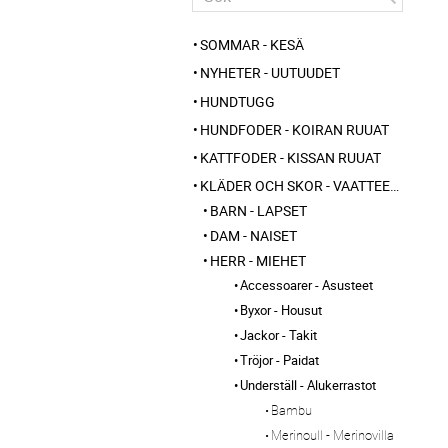
SOMMAR - KESÄ
NYHETER - UUTUUDET
HUNDTUGG
HUNDFODER - KOIRAN RUUAT
KATTFODER - KISSAN RUUAT
KLÄDER OCH SKOR - VAATTEET JA KENGÄT
BARN - LAPSET
DAM - NAISET
HERR - MIEHET
Accessoarer - Asusteet
Byxor - Housut
Jackor - Takit
Tröjor - Paidat
Underställ - Alukerrastot
Bambu
Merinoull - Merinovilla