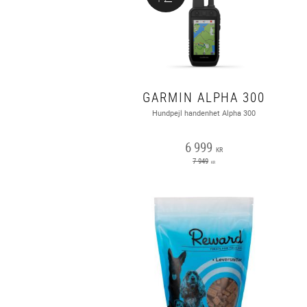
GARMIN ALPHA 300
Hundpejl handenhet Alpha 300
6 999
KR
7 949
KR