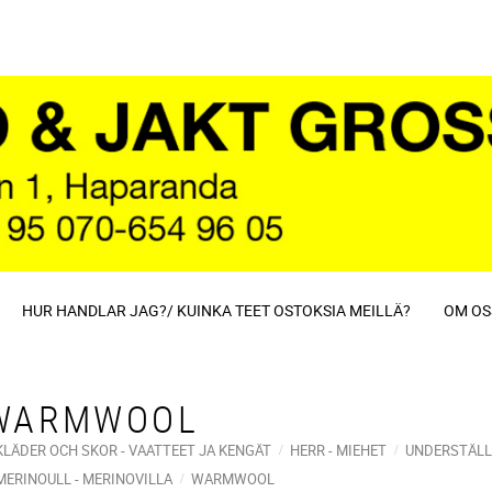
HUR HANDLAR JAG?/ KUINKA TEET OSTOKSIA MEILLÄ?
OM OS
WARMWOOL
KLÄDER OCH SKOR - VAATTEET JA KENGÄT
HERR - MIEHET
UNDERSTÄLL
MERINOULL - MERINOVILLA
WARMWOOL