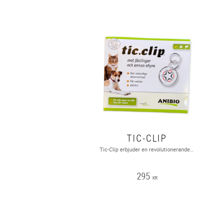
TIC-CLIP
Tic-Clip erbjuder en revolutionerande metod för att skydda ditt husdjur från fästingar och loppor, utan bekämpningsmedel, fästingdroppar, sprayer eller lokal applicering av något slag!Tic-Clip är laddad med bioenergi och stöter bort skadeinsekter i upp till två år. Detta fästingmedel skapades i Tyskland och har varit en stor succé i hela Europa.VATTENTÄT, LUKTFRI, INGET BATTERI, UPP TILL 2 ÅRS SKYDD!
295
KR